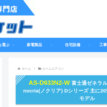
を選ぶ
家電製品
住宅設備
工事
ホーム
ルームエアコン
AS-D633N2-W
富士通ゼネラル
nocria(ノクリア) Dシリーズ 主に2
モデル