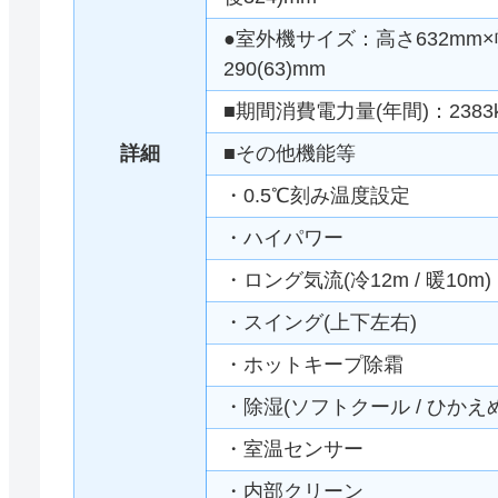
●室外機サイズ：高さ632mm×幅
290(63)mm
■期間消費電力量(年間)：2383
詳細
■その他機能等
・0.5℃刻み温度設定
・ハイパワー
・ロング気流(冷12m / 暖10m)
・スイング(上下左右)
・ホットキープ除霜
・除湿(ソフトクール / ひかえめ
・室温センサー
・内部クリーン