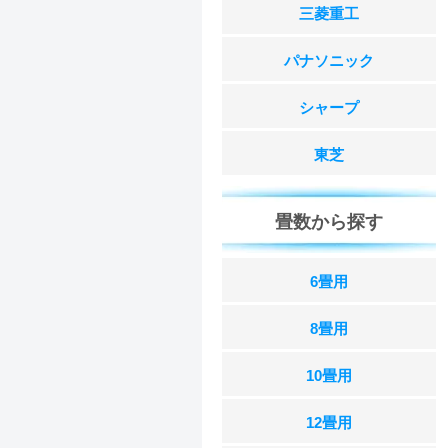
三菱重工
パナソニック
シャープ
東芝
畳数から探す
6畳用
8畳用
10畳用
12畳用