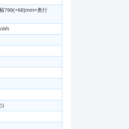
799(+68)mm×奥行
kWh
)