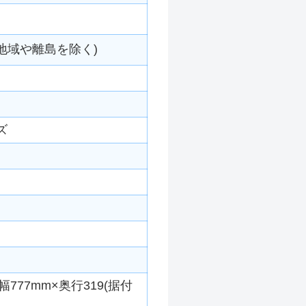
地域や離島を除く)
ズ
777mm×奥行319(据付