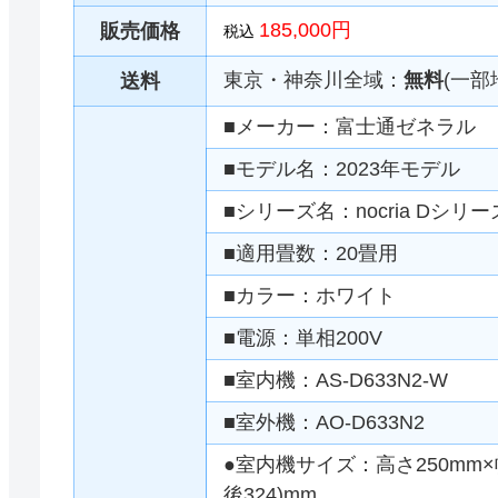
185,000円
販売価格
税込
東京・神奈川全域：
無料
(一部
送料
■メーカー：富士通ゼネラル
■モデル名：2023年モデル
■シリーズ名：nocria Dシリー
■適用畳数：20畳用
■カラー：ホワイト
■電源：単相200V
■室内機：AS-D633N2-W
■室外機：AO-D633N2
●室内機サイズ：高さ250mm×幅
後324)mm