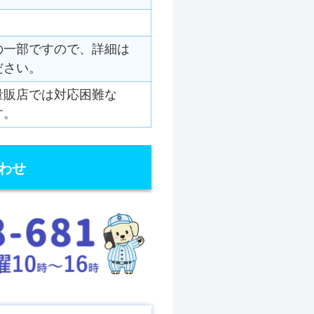
の一部ですので、詳細は
ださい。
量販店では対応困難な
す。
わせ