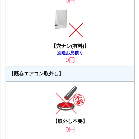
0
円
【穴ナシ(有料)】
別途お見積り
0
円
【既存エアコン取外し】
【取外し不要】
0
円