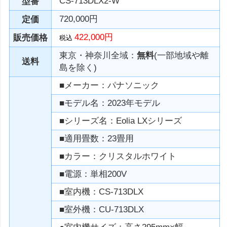
CS-713DLX2-W
型番
720,000円
定価
422,000円
販売価格
税込
東京・神奈川全域：
無料
(一部地域や離
送料
島を除く)
■メーカー：パナソニック
■モデル名：2023年モデル
■シリーズ名：Eolia LXシリーズ
■適用畳数：23畳用
■カラー：クリスタルホワイト
■電源：単相200V
■室内機：CS-713DLX
■室外機：CU-713DLX