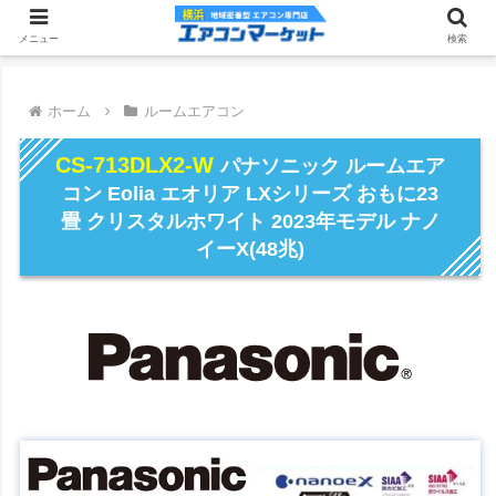
メニュー
検索
ホーム
ルームエアコン
CS-713DLX2-W
パナソニック ルームエア
コン Eolia エオリア LXシリーズ おもに23
畳 クリスタルホワイト 2023年モデル ナノ
イーX(48兆)