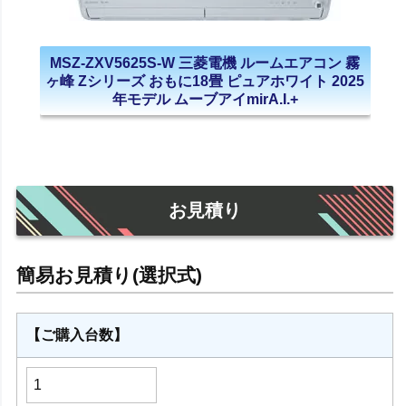
MSZ-ZXV5625S-W 三菱電機 ルームエアコン 霧
ヶ峰 Zシリーズ おもに18畳 ピュアホワイト 2025
年モデル ムーブアイmirA.I.+
お見積り
【ご購入台数】