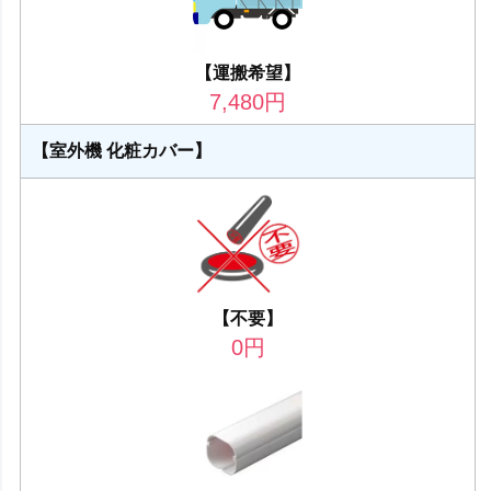
【運搬希望】
7,480
円
【室外機 化粧カバー】
【不要】
0
円