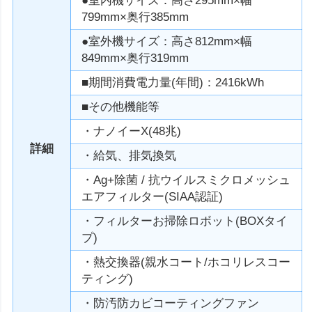
●室内機サイズ：高さ295mm×幅
799mm×奥行385mm
●室外機サイズ：高さ812mm×幅
849mm×奥行319mm
■期間消費電力量(年間)：2416kWh
■その他機能等
・ナノイーX(48兆)
詳細
・給気、排気換気
・Ag+除菌 / 抗ウイルスミクロメッシュ
エアフィルター(SIAA認証)
・フィルターお掃除ロボット(BOXタイ
プ)
・熱交換器(親水コート/ホコリレスコー
ティング)
・防汚防カビコーティングファン