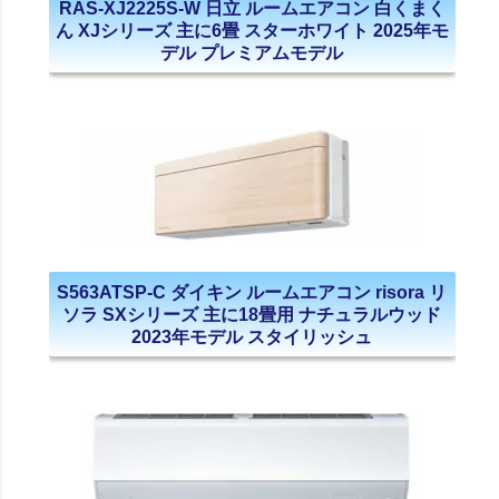
RAS-XJ2225S-W 日立 ルームエアコン 白くまく
ん XJシリーズ 主に6畳 スターホワイト 2025年モ
デル プレミアムモデル
S563ATSP-C ダイキン ルームエアコン risora リ
ソラ SXシリーズ 主に18畳用 ナチュラルウッド
2023年モデル スタイリッシュ