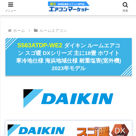
メニュー
検索
ホーム
ルームエアコン
S563ATDP-WE2
ダイキン ルームエアコ
ン スゴ暖 DXシリーズ 主に18畳 ホワイト
寒冷地仕様 海浜地域仕様 耐重塩害(室外機)
2023年モデル