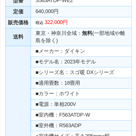
S563ATDP-WE2
型番
640,000円
定価
322,000円
販売価格
税込
東京・神奈川全域：
無料
(一部地域や離
送料
島を除く)
■メーカー：ダイキン
■モデル名：2023年モデル
■シリーズ名：スゴ暖 DXシリーズ
■適用畳数：18畳用
■カラー：ホワイト
■電源：単相200V
■室内機：F563ATDP-W
■室外機：R563ADP