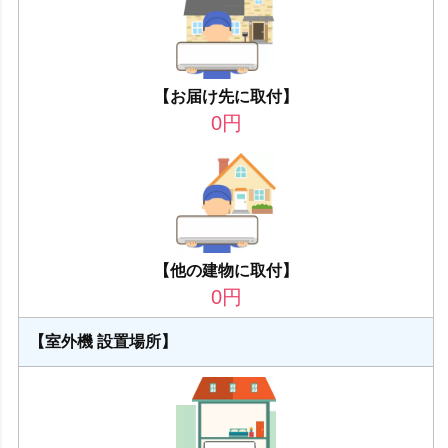
【お届け先に取付】
0
円
【他の建物に取付】
0
円
【室外機 設置場所】