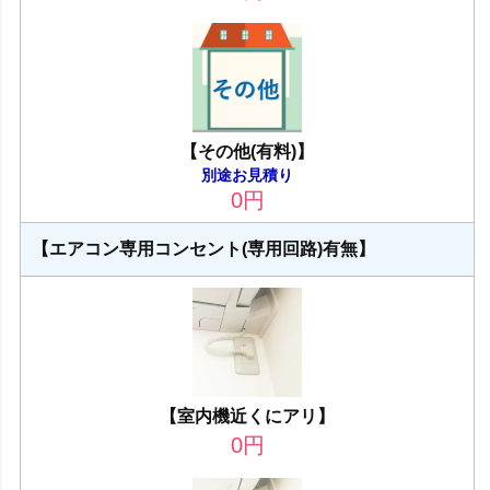
【その他(有料)】
別途お見積り
0
円
【エアコン専用コンセント(専用回路)有無】
【室内機近くにアリ】
0
円