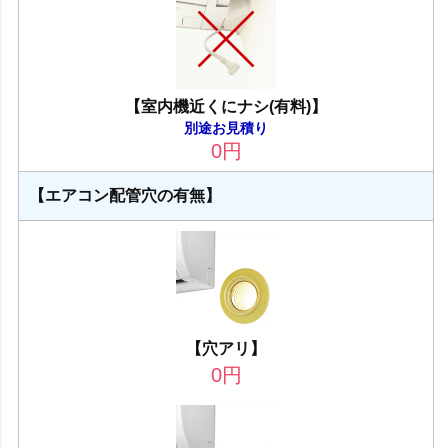
【室内機近くにナシ(有料)】
別途お見積り
0
円
【エアコン配管穴の有無】
【穴アリ】
0
円