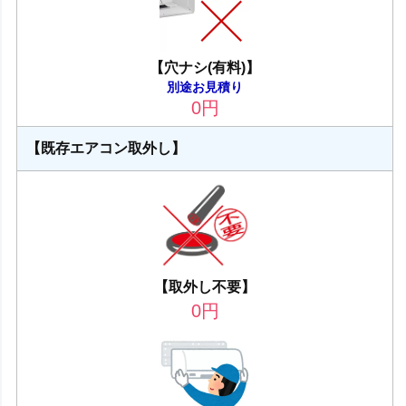
【穴ナシ(有料)】
別途お見積り
0
円
【既存エアコン取外し】
【取外し不要】
0
円