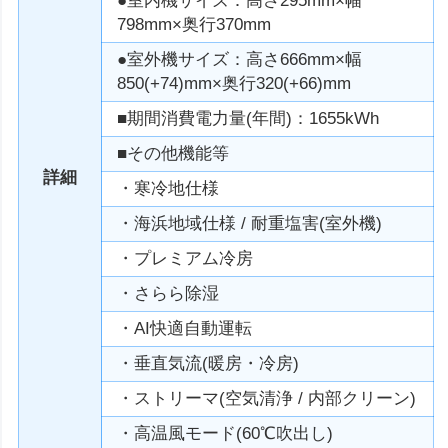
●室内機サイズ：高さ295mm×幅
798mm×奥行370mm
●室外機サイズ：高さ666mm×幅
850(+74)mm×奥行320(+66)mm
■期間消費電力量(年間)：1655kWh
■その他機能等
詳細
・寒冷地仕様
・海浜地域仕様 / 耐重塩害(室外機)
・プレミアム冷房
・さらら除湿
・AI快適自動運転
・垂直気流(暖房・冷房)
・ストリーマ(空気清浄 / 内部クリーン)
・高温風モード(60℃吹出し)