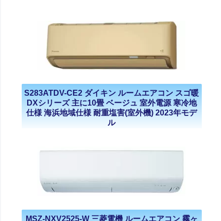
S283ATDV-CE2 ダイキン ルームエアコン スゴ暖
DXシリーズ 主に10畳 ベージュ 室外電源 寒冷地
仕様 海浜地域仕様 耐重塩害(室外機) 2023年モデ
ル
MSZ-NXV2525-W 三菱電機 ルームエアコン 霧ヶ