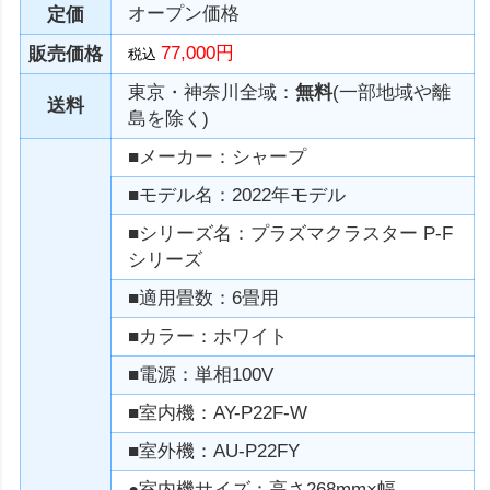
オープン価格
定価
77,000円
販売価格
税込
東京・神奈川全域：
無料
(一部地域や離
送料
島を除く)
■メーカー：シャープ
■モデル名：2022年モデル
■シリーズ名：プラズマクラスター P-F
シリーズ
■適用畳数：6畳用
■カラー：ホワイト
■電源：単相100V
■室内機：AY-P22F-W
■室外機：AU-P22FY
●室内機サイズ：高さ268mm×幅