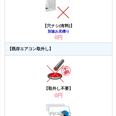
【穴ナシ(有料)】
別途お見積り
0
円
【既存エアコン取外し】
【取外し不要】
0
円