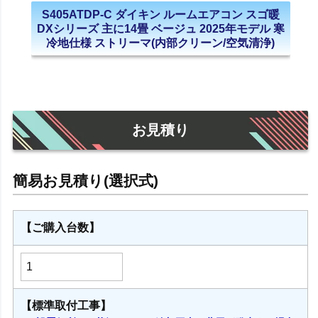
S405ATDP-C ダイキン ルームエアコン スゴ暖
DXシリーズ 主に14畳 ベージュ 2025年モデル 寒
冷地仕様 ストリーマ(内部クリーン/空気清浄)
お見積り
【ご購入台数】
【標準取付工事】