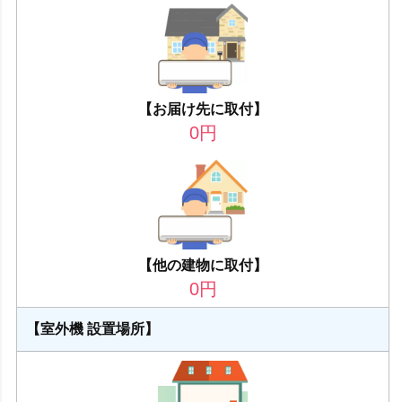
【お届け先に取付】
0
円
【他の建物に取付】
0
円
【室外機 設置場所】