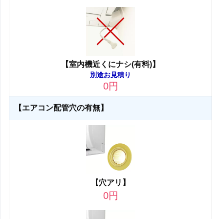
【室内機近くにナシ(有料)】
別途お見積り
0
円
【エアコン配管穴の有無】
【穴アリ】
0
円