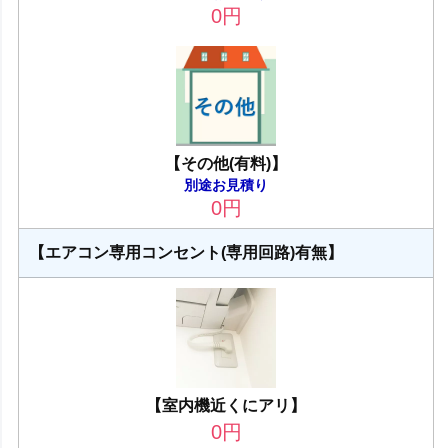
0
円
【その他(有料)】
別途お見積り
0
円
【エアコン専用コンセント(専用回路)有無】
【室内機近くにアリ】
0
円