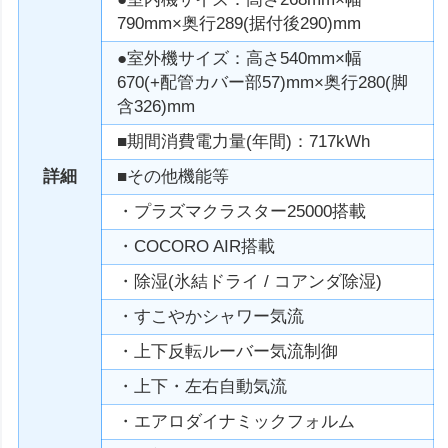
790mm×奥行289(据付後290)mm
●室外機サイズ：高さ540mm×幅
670(+配管カバー部57)mm×奥行280(脚
含326)mm
■期間消費電力量(年間)：717kWh
詳細
■その他機能等
・プラズマクラスター25000搭載
・COCORO AIR搭載
・除湿(氷結ドライ / コアンダ除湿)
・すこやかシャワー気流
・上下反転ルーバー気流制御
・上下・左右自動気流
・エアロダイナミックフォルム