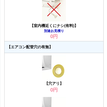
【室内機近くにナシ(有料)】
別途お見積り
0
円
【エアコン配管穴の有無】
【穴アリ】
0
円