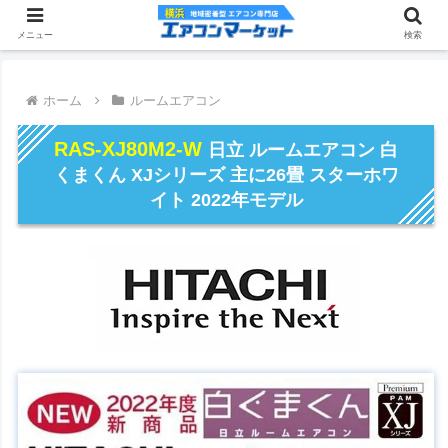
メニュー
検索
ホーム
ルームエアコン
RAS-XJ80M2-W
日立 ルームエアコン 白
くまくん XJシリーズ 主に26畳 スターホワ
イト 2022年モデル