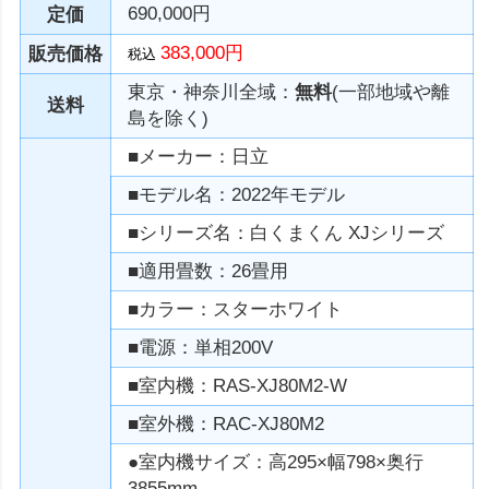
690,000円
定価
383,000円
販売価格
税込
東京・神奈川全域：
無料
(一部地域や離
送料
島を除く)
■メーカー：日立
■モデル名：2022年モデル
■シリーズ名：白くまくん XJシリーズ
■適用畳数：26畳用
■カラー：スターホワイト
■電源：単相200V
■室内機：RAS-XJ80M2-W
■室外機：RAC-XJ80M2
●室内機サイズ：高295×幅798×奥行
3855mm