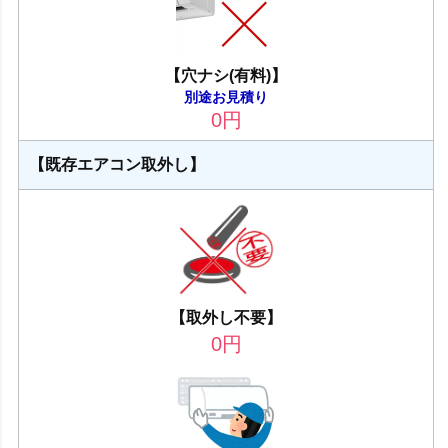
【穴ナシ(有料)】
別途お見積り
0
円
【既存エアコン取外し】
【取外し不要】
0
円