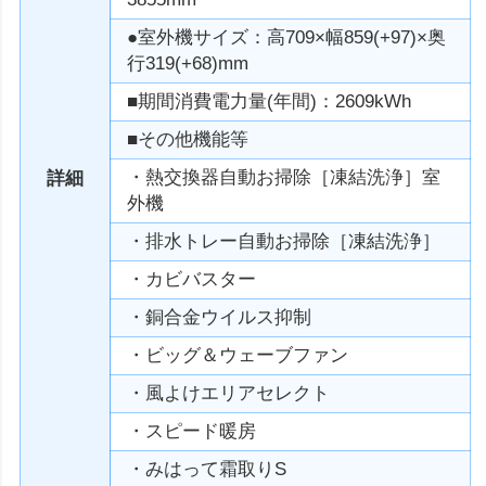
●室外機サイズ：高709×幅859(+97)×奥
行319(+68)mm
■期間消費電力量(年間)：2609kWh
■その他機能等
・熱交換器自動お掃除［凍結洗浄］室
詳細
外機
・排水トレー自動お掃除［凍結洗浄］
・カビバスター
・銅合金ウイルス抑制
・ビッグ＆ウェーブファン
・風よけエリアセレクト
・スピード暖房
・みはって霜取りS