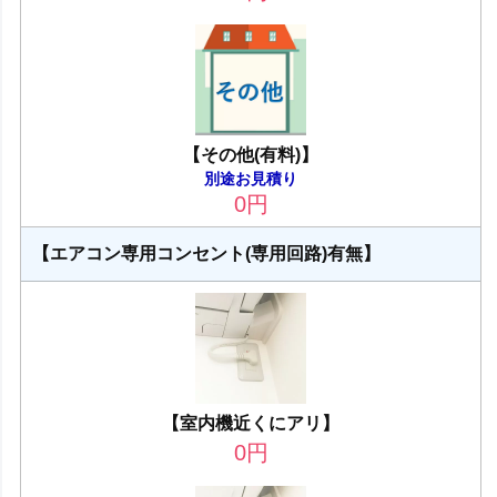
【その他(有料)】
別途お見積り
0
円
【エアコン専用コンセント(専用回路)有無】
【室内機近くにアリ】
0
円