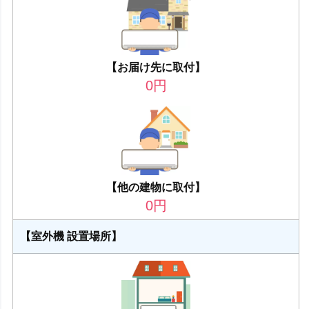
【お届け先に取付】
0
円
【他の建物に取付】
0
円
【室外機 設置場所】