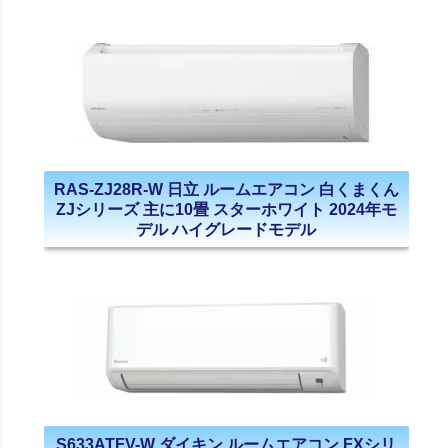
RAS-ZJ28R-W 日立 ルームエアコン 白くまくん
ZJシリーズ 主に10畳 スターホワイト 2024年モ
デル ハイグレードモデル
S633ATFV-W ダイキン ルームエアコン FXシリ