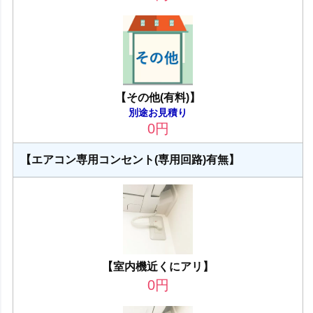
【その他(有料)】
別途お見積り
0
円
【エアコン専用コンセント(専用回路)有無】
【室内機近くにアリ】
0
円