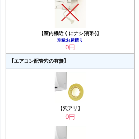
【室内機近くにナシ(有料)】
別途お見積り
0
円
【エアコン配管穴の有無】
【穴アリ】
0
円