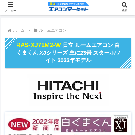
メニュー
検索
ホーム
ルームエアコン
RAS-XJ71M2-W
日立 ルームエアコン 白
くまくん XJシリーズ 主に23畳 スターホワ
イト 2022年モデル