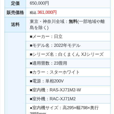
650,000円
定価
361,000円
販売価格
税込
東京・神奈川全域：
無料
(一部地域や離
送料
島を除く)
■メーカー：日立
■モデル名：2022年モデル
■シリーズ名：白くまくん XJシリーズ
■適用畳数：23畳用
■カラー：スターホワイト
■電源：単相200V
■室内機：RAS-XJ71M2-W
■室外機：RAC-XJ71M2
●室内機サイズ：高295×幅798×奥行
3855mm