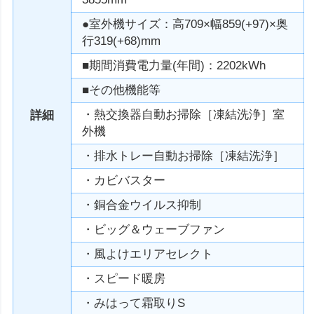
●室外機サイズ：高709×幅859(+97)×奥
行319(+68)mm
■期間消費電力量(年間)：2202kWh
■その他機能等
・熱交換器自動お掃除［凍結洗浄］室
詳細
外機
・排水トレー自動お掃除［凍結洗浄］
・カビバスター
・銅合金ウイルス抑制
・ビッグ＆ウェーブファン
・風よけエリアセレクト
・スピード暖房
・みはって霜取りS