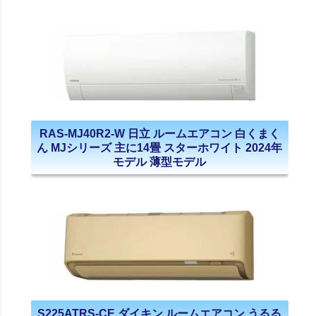
RAS-MJ40R2-W 日立 ルームエアコン 白くまく
ん MJシリーズ 主に14畳 スターホワイト 2024年
モデル 薄型モデル
S225ATRS-CE ダイキン ルームエアコン うるる