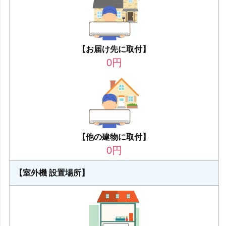
【お届け先に取付】
0
円
【他の建物に取付】
0
円
【室外機 設置場所】