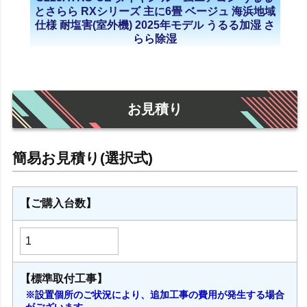
とさらら RXシリーズ 主に6畳 ベージュ 海浜地域
仕様 耐塩害(室外機) 2025年モデル うるる加湿 さ
らら除湿
お見積り
【ご購入台数】
【標準取付工事】
※設置個所のご状況により、追加工事の費用が発生する場合
がございます。