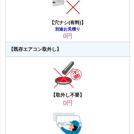
【穴ナシ(有料)】
別途お見積り
0
円
【既存エアコン取外し】
【取外し不要】
0
円