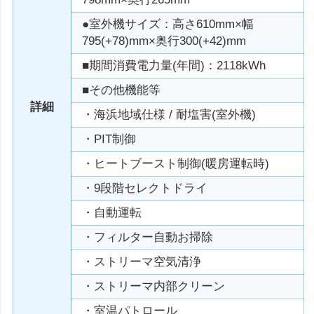
●室外機サイズ：高さ610mm×幅
795(+78)mm×奥行300(+42)mm
■期間消費電力量(年間)：2118kWh
■その他機能等
詳細
・海浜地域仕様 / 耐塩害(室外機)
・PIT制御
・ヒートブースト制御(暖房運転時)
・9段階セレクトドライ
・自動運転
・フィルター自動お掃除
・ストリーマ空気清浄
・ストリーマ内部クリーン
・室温パトロール