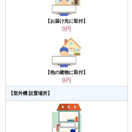
【お届け先に取付】
0
円
【他の建物に取付】
0
円
【室外機 設置場所】