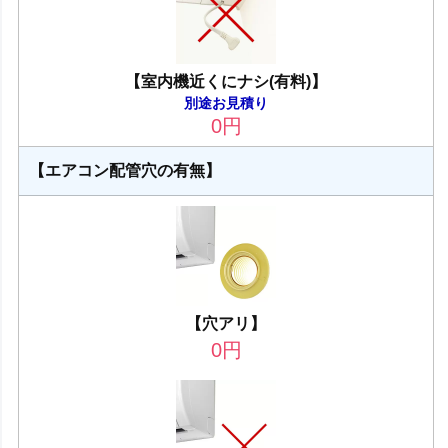
【室内機近くにナシ(有料)】
別途お見積り
0
円
【エアコン配管穴の有無】
【穴アリ】
0
円