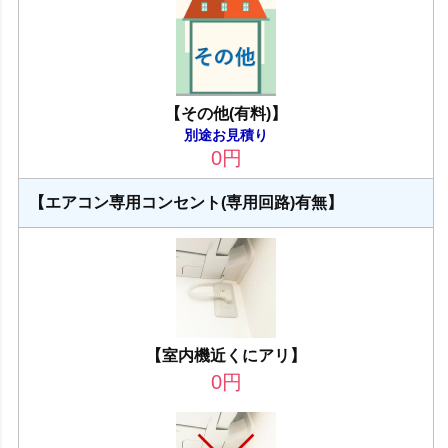
【その他(有料)】
別途お見積り
0
円
【エアコン専用コンセント(専用回路)有無】
【室内機近くにアリ】
0
円