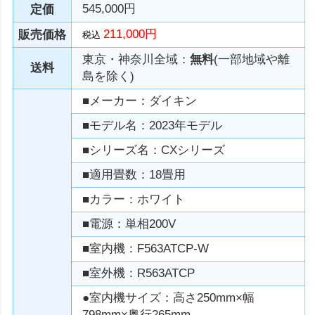
545,000円
定価
211,000円
販売価格
税込
東京・神奈川全域：
無料
(一部地域や離
送料
島を除く)
■メーカー：ダイキン
■モデル名：2023年モデル
■シリーズ名：CXシリーズ
■適用畳数：18畳用
■カラー：ホワイト
■電源：単相200V
■室内機：F563ATCP-W
■室外機：R563ATCP
●室内機サイズ：高さ250mm×幅
798mm×奥行265mm