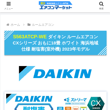
メニュー
検索
ホーム
ルームエアコン
S563ATCP-WE
ダイキン ルームエアコン
CXシリーズ おもに18畳 ホワイト 海浜地域
仕様 耐塩害(室外機) 2023年モデル