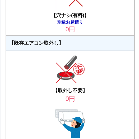
【穴ナシ(有料)】
別途お見積り
0
円
【既存エアコン取外し】
【取外し不要】
0
円