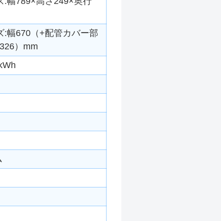
幅789×高さ249×奥行
:幅670（+配管カバー部
326）mm
kWh
ム