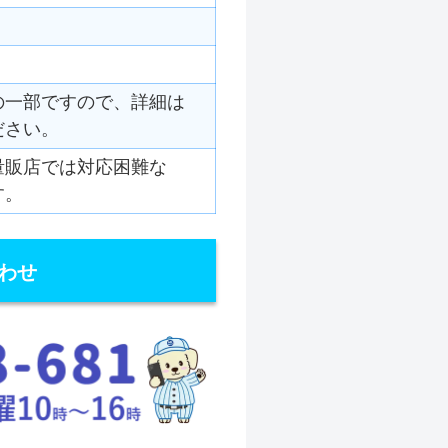
の一部ですので、詳細は
ださい。
量販店では対応困難な
す。
わせ