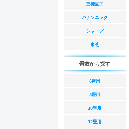
三菱重工
パナソニック
シャープ
東芝
畳数から探す
6畳用
8畳用
10畳用
12畳用