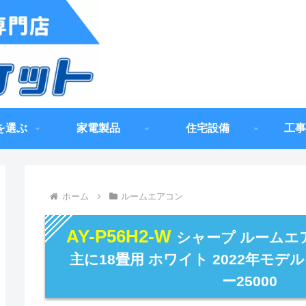
を選ぶ
家電製品
住宅設備
工事
ホーム
ルームエアコン
AY-P56H2-W
シャープ ルームエア
主に18畳用 ホワイト 2022年モデ
ー25000