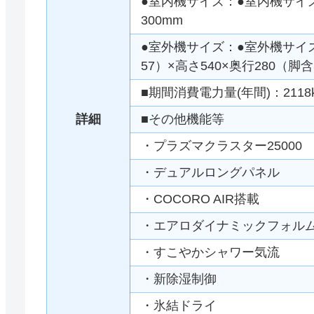
●室内機サイズ：●室内機サイズ:
300mm
●室外機サイズ：●室外機サイズ
57）×高さ540×奥行280（脚含
■期間消費電力量(年間)：2118
詳細
■その他機能等
・プラズマクラスター25000
・デュアルロングパネル
・COCORO AIR搭載
・エアロダイナミックフォル
・すこやかシャワー気流
・新除湿制御
・氷結ドライ