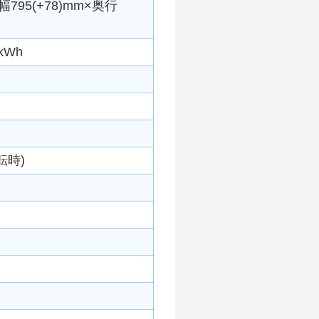
795(+78)mm×奥行
kWh
転時)