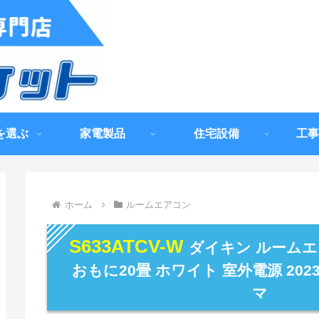
を選ぶ
家電製品
住宅設備
工事
ホーム
ルームエアコン
S633ATCV-W
ダイキン ルームエ
おもに20畳 ホワイト 室外電源 20
マ