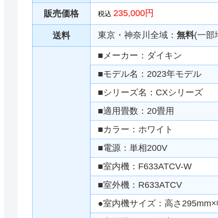
235,000円
販売価格
税込
東京・神奈川全域：
無料
(一部
送料
■メーカー：ダイキン
■モデル名：2023年モデル
■シリーズ名：CXシリーズ
■適用畳数：20畳用
■カラー：ホワイト
■電源：単相200V
■室内機：F633ATCV-W
■室外機：R633ATCV
●室内機サイズ：高さ295mm×幅