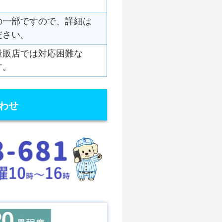
の一部ですので、詳細は
ださい。
量販店では対応困難な
す。
わせ