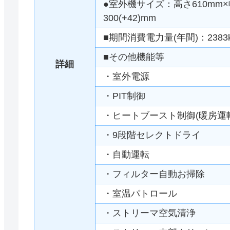
●室外機サイズ：高さ610mm×幅
300(+42)mm
■期間消費電力量(年間)：2383
■その他機能等
詳細
・室外電源
・PIT制御
・ヒートブースト制御(暖房運
・9段階セレクトドライ
・自動運転
・フィルター自動お掃除
・室温パトロール
・ストリーマ空気清浄