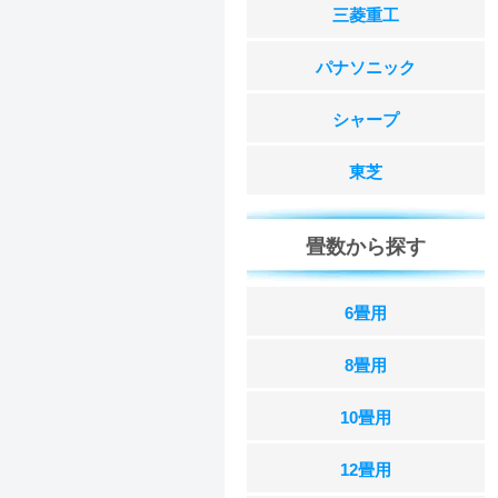
三菱重工
パナソニック
シャープ
東芝
畳数から探す
6畳用
8畳用
10畳用
12畳用