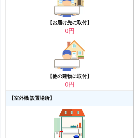
【お届け先に取付】
0
円
【他の建物に取付】
0
円
【室外機 設置場所】