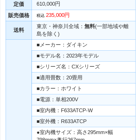
610,000円
定価
235,000円
販売価格
税込
東京・神奈川全域：
無料
(一部地域や離
送料
島を除く)
■メーカー：ダイキン
■モデル名：2023年モデル
■シリーズ名：CXシリーズ
■適用畳数：20畳用
■カラー：ホワイト
■電源：単相200V
■室内機：F633ATCP-W
■室外機：R633ATCP
●室内機サイズ：高さ295mm×幅
798mm×奥行267mm