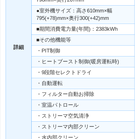
●室外機サイズ：高さ610mm×幅
795(+78)mm×奥行300(+42)mm
■期間消費電力量(年間)：2383kWh
■その他機能等
詳細
・PIT制御
・ヒートブースト制御(暖房運転時)
・9段階セレクトドライ
・自動運転
・フィルター自動お掃除
・室温パトロール
・ストリーマ空気清浄
・ストリーマ内部クリーン
・水内部クリーン