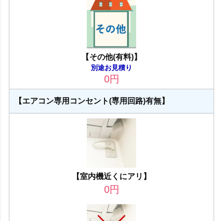
【その他(有料)】
別途お見積り
0
円
【エアコン専用コンセント(専用回路)有無】
【室内機近くにアリ】
0
円