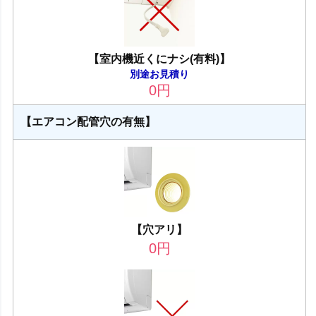
【室内機近くにナシ(有料)】
別途お見積り
0
円
【エアコン配管穴の有無】
【穴アリ】
0
円