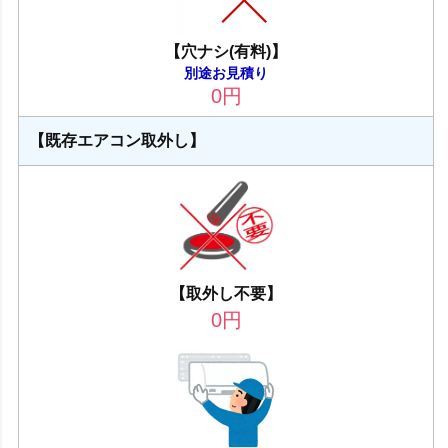
【穴ナシ(有料)】
別途お見積り
0
円
【既存エアコン取外し】
【取外し不要】
0
円