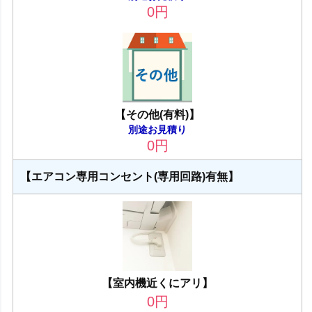
0
円
【その他(有料)】
別途お見積り
0
円
【エアコン専用コンセント(専用回路)有無】
【室内機近くにアリ】
0
円