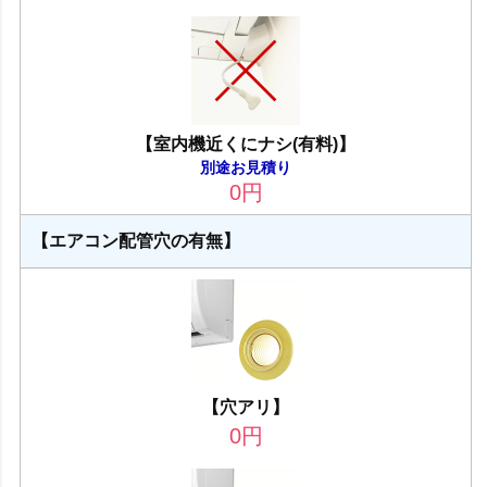
【室内機近くにナシ(有料)】
別途お見積り
0
円
【エアコン配管穴の有無】
【穴アリ】
0
円