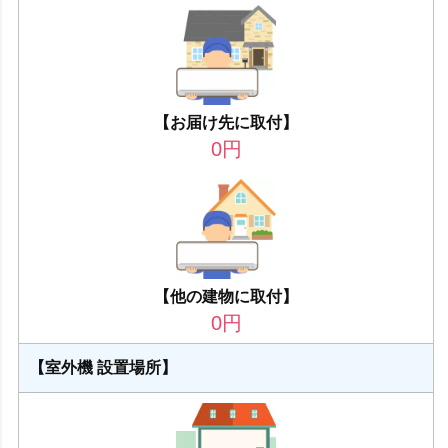
【お届け先に取付】
0
円
【他の建物に取付】
0
円
【室外機 設置場所】