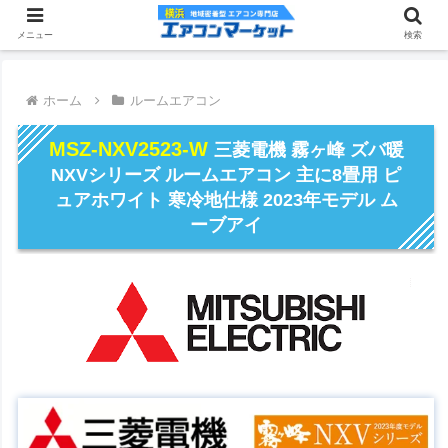
メニュー
検索
ホーム
ルームエアコン
MSZ-NXV2523-W
三菱電機 霧ヶ峰 ズバ暖
NXVシリーズ ルームエアコン 主に8畳用 ピ
ュアホワイト 寒冷地仕様 2023年モデル ム
ーブアイ