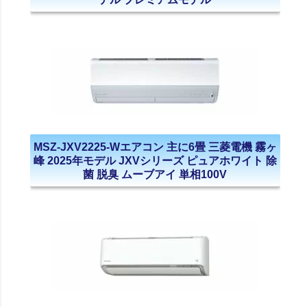
MSZ-JXV2225-Wエアコン 主に6畳 三菱電機 霧ヶ
峰 2025年モデル JXVシリーズ ピュアホワイト 除
菌 脱臭 ムーブアイ 単相100V