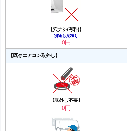
【穴ナシ(有料)】
別途お見積り
0
円
【既存エアコン取外し】
【取外し不要】
0
円