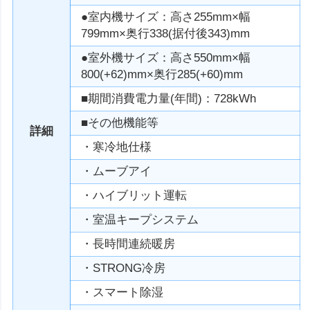
●室内機サイズ：高さ255mm×幅
799mm×奥行338(据付後343)mm
●室外機サイズ：高さ550mm×幅
800(+62)mm×奥行285(+60)mm
■期間消費電力量(年間)：728kWh
■その他機能等
詳細
・寒冷地仕様
・ムーブアイ
・ハイブリット運転
・室温キープシステム
・長時間連続暖房
・STRONG冷房
・スマート除湿