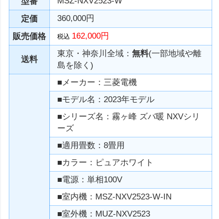
MSZ-NXV2523-W
型番
360,000円
定価
162,000円
販売価格
税込
東京・神奈川全域：
無料
(一部地域や離
送料
島を除く)
■メーカー：三菱電機
■モデル名：2023年モデル
■シリーズ名：霧ヶ峰 ズバ暖 NXVシリ
ーズ
■適用畳数：8畳用
■カラー：ピュアホワイト
■電源：単相100V
■室内機：MSZ-NXV2523-W-IN
■室外機：MUZ-NXV2523