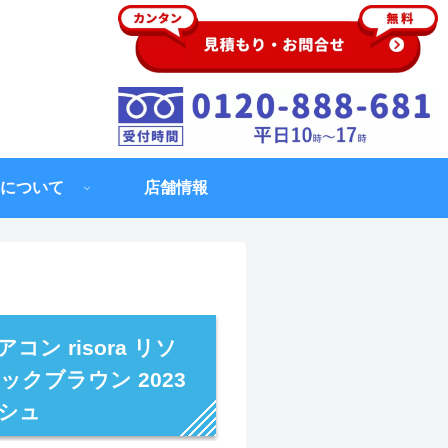
について
店舗情報
ン risora リソ
ックブラウン 2023
シュ