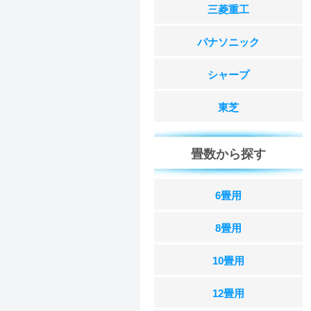
三菱重工
パナソニック
シャープ
東芝
畳数から探す
6畳用
8畳用
10畳用
12畳用