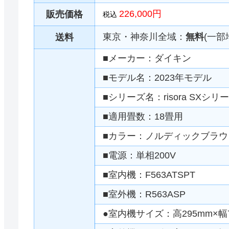
226,000円
販売価格
税込
東京・神奈川全域：
無料
(一部
送料
■メーカー：ダイキン
■モデル名：2023年モデル
■シリーズ名：risora SXシリ
■適用畳数：18畳用
■カラー：ノルディックブラウ
■電源：単相200V
■室内機：F563ATSPT
■室外機：R563ASP
●室内機サイズ：高295mm×幅7