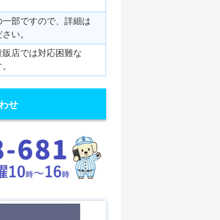
の一部ですので、詳細は
ださい。
量販店では対応困難な
す。
わせ