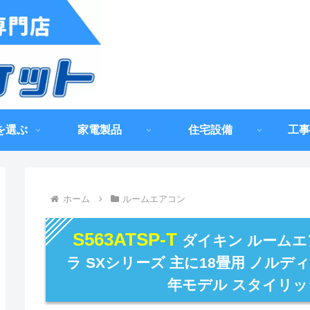
を選ぶ
家電製品
住宅設備
工事
ホーム
ルームエアコン
S563ATSP-T
ダイキン ルームエアコ
ラ SXシリーズ 主に18畳用 ノルディ
年モデル スタイリッ