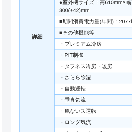
●室外機サイズ：高610mm×幅79
300(+42)mm
■期間消費電力量(年間)：2077
■その他機能等
詳細
・プレミアム冷房
・PIT制御
・タフネス冷房・暖房
・さらら除湿
・自動運転
・垂直気流
・風ないス運転
・ロング気流