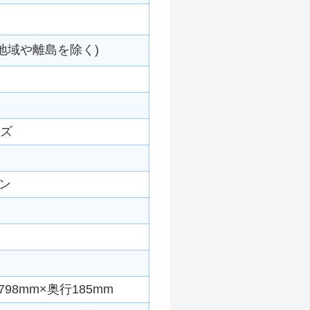
地域や離島を除く)
ーズ
ン
98mm×奥行185mm