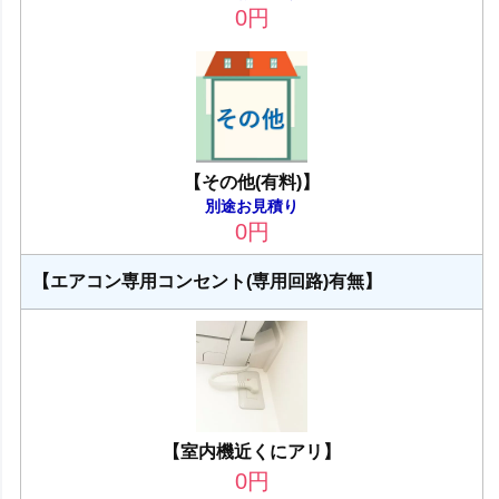
0
円
【その他(有料)】
別途お見積り
0
円
【エアコン専用コンセント(専用回路)有無】
【室内機近くにアリ】
0
円