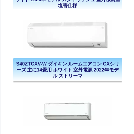
塩害仕様
S40ZTCXV-W ダイキン ルームエアコン CXシリ
ーズ 主に14畳用 ホワイト 室外電源 2022年モデ
ル ストリーマ