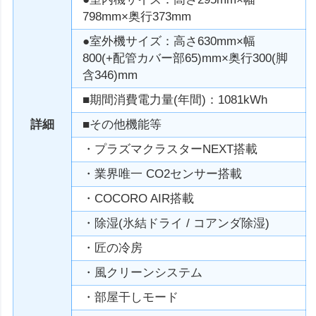
798mm×奥行373mm
●室外機サイズ：高さ630mm×幅
800(+配管カバー部65)mm×奥行300(脚
含346)mm
■期間消費電力量(年間)：1081kWh
詳細
■その他機能等
・プラズマクラスターNEXT搭載
・業界唯一 CO2センサー搭載
・COCORO AIR搭載
・除湿(氷結ドライ / コアンダ除湿)
・匠の冷房
・風クリーンシステム
・部屋干しモード