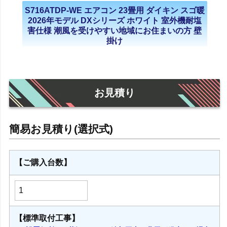
S716ATDP-WE エアコン 23畳用 ダイキン スゴ暖
2026年モデル DXシリーズ ホワイト 室外機耐塩
害仕様 潮風を受けやすい地域にお住まいの方 壁
掛け
お見積り
【ご購入台数】
【標準取付工事】