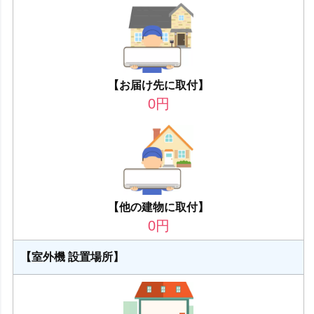
【お届け先に取付】
0
円
【他の建物に取付】
0
円
【室外機 設置場所】