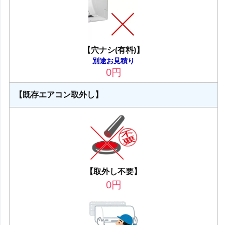
【穴ナシ(有料)】
別途お見積り
0
円
【既存エアコン取外し】
【取外し不要】
0
円