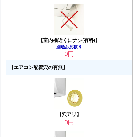
【室内機近くにナシ(有料)】
別途お見積り
0
円
【エアコン配管穴の有無】
【穴アリ】
0
円