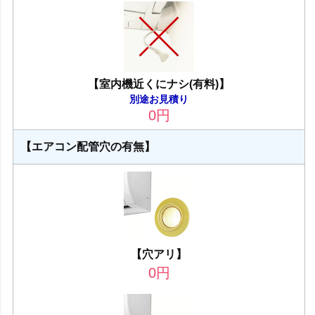
【室内機近くにナシ(有料)】
別途お見積り
0
円
【エアコン配管穴の有無】
【穴アリ】
0
円