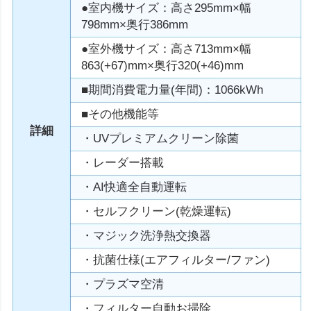
●室内機サイズ：高さ295mm×幅
798mm×奥行386mm
●室外機サイズ：高さ713mm×幅
863(+67)mm×奥行320(+46)mm
■期間消費電力量(年間)：1066kWh
■その他機能等
詳細
・UVプレミアムクリーン除菌
・レーダー搭載
・AI快適全自動運転
・セルフクリーン(乾燥運転)
・マジック洗浄熱交換器
・抗菌仕様(エアフィルター/ファン)
・プラズマ空清
・フィルター自動お掃除