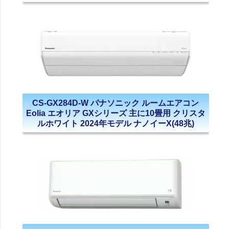
CS-GX284D-W パナソニック ルームエアコン
Eolia エオリア GXシリーズ 主に10畳用 クリスタ
ルホワイト 2024年モデル ナノイーX(48兆)