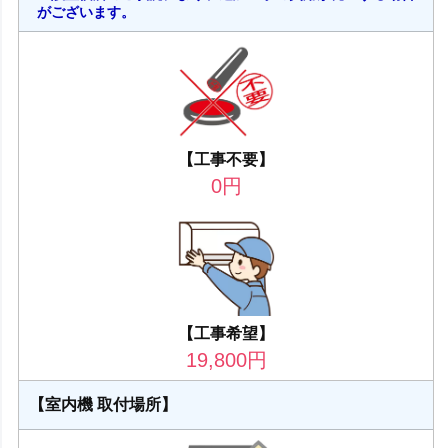
がございます。
【工事不要】
0
円
【工事希望】
19,800
円
【室内機 取付場所】