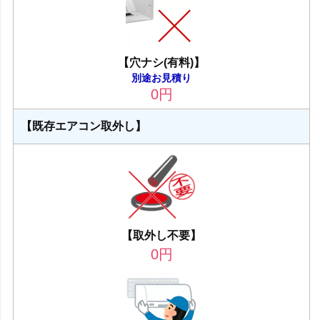
【穴ナシ(有料)】
別途お見積り
0
円
【既存エアコン取外し】
【取外し不要】
0
円