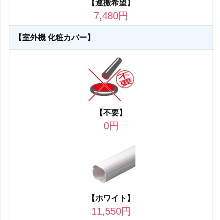
【運搬希望】
7,480
円
【室外機 化粧カバー】
【不要】
0
円
【ホワイト】
11,550
円