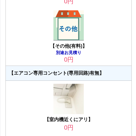
0
円
【その他(有料)】
別途お見積り
0
円
【エアコン専用コンセント(専用回路)有無】
【室内機近くにアリ】
0
円