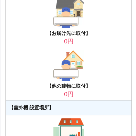
【お届け先に取付】
0
円
【他の建物に取付】
0
円
【室外機 設置場所】