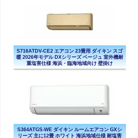
S716ATDV-CE2 エアコン 23畳用 ダイキン スゴ
暖 2026年モデル DXシリーズ ベージュ 室外機耐
重塩害仕様 海浜・臨海地域向け 壁掛け
S364ATGS-WE ダイキン ルームエアコン GXシ
リーズ 主に12畳 ホワイト 海浜地域仕様 耐塩害