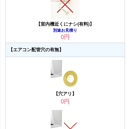
【室内機近くにナシ(有料)】
別途お見積り
0
円
【エアコン配管穴の有無】
【穴アリ】
0
円