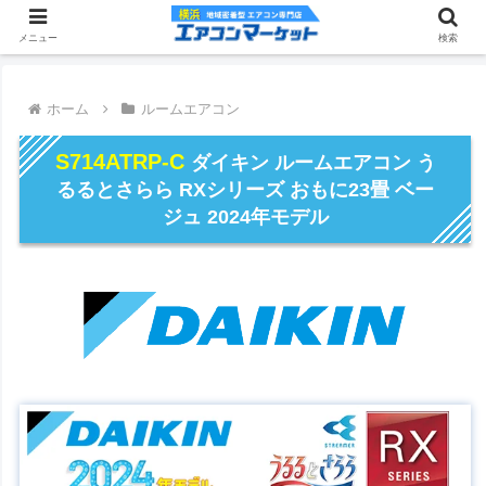
メニュー
検索
ホーム
ルームエアコン
S714ATRP-C
ダイキン ルームエアコン う
るるとさらら RXシリーズ おもに23畳 ベー
ジュ 2024年モデル