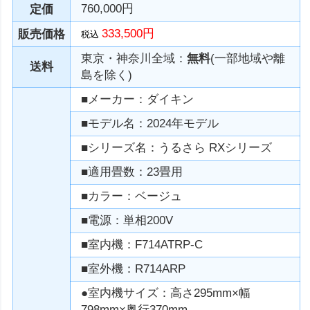
760,000円
定価
333,500円
販売価格
税込
東京・神奈川全域：
無料
(一部地域や離
送料
島を除く)
■メーカー：ダイキン
■モデル名：2024年モデル
■シリーズ名：うるさら RXシリーズ
■適用畳数：23畳用
■カラー：ベージュ
■電源：単相200V
■室内機：F714ATRP-C
■室外機：R714ARP
●室内機サイズ：高さ295mm×幅
798mm×奥行370mm