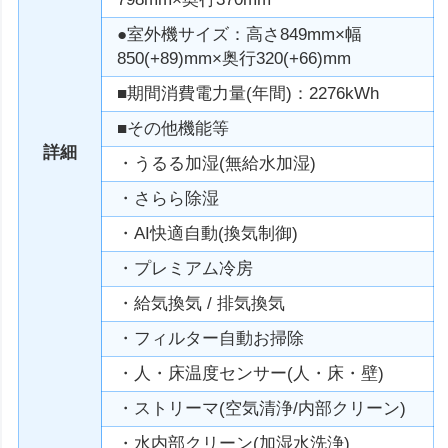
●室外機サイズ：高さ849mm×幅
850(+89)mm×奥行320(+66)mm
■期間消費電力量(年間)：2276kWh
■その他機能等
詳細
・うるる加湿(無給水加湿)
・さらら除湿
・AI快適自動(換気制御)
・プレミアム冷房
・給気換気 / 排気換気
・フィルター自動お掃除
・人・床温度センサー(人・床・壁)
・ストリーマ(空気清浄/内部クリーン)
・水内部クリーン(加湿水洗浄)