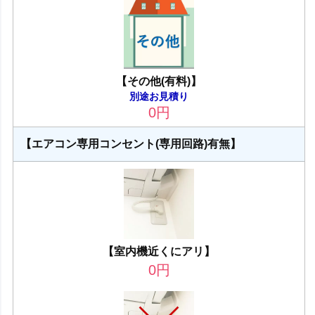
【その他(有料)】
別途お見積り
0
円
【エアコン専用コンセント(専用回路)有無】
【室内機近くにアリ】
0
円