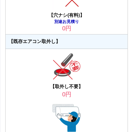
【穴ナシ(有料)】
別途お見積り
0
円
【既存エアコン取外し】
【取外し不要】
0
円