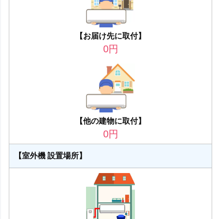
【お届け先に取付】
0
円
【他の建物に取付】
0
円
【室外機 設置場所】