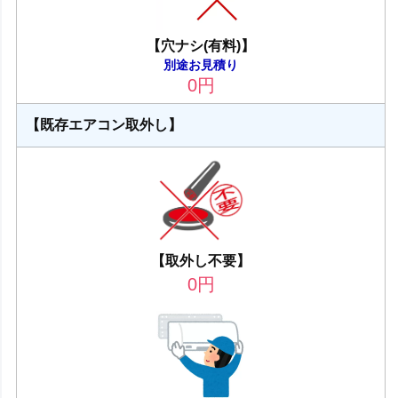
【穴ナシ(有料)】
別途お見積り
0
円
【既存エアコン取外し】
【取外し不要】
0
円