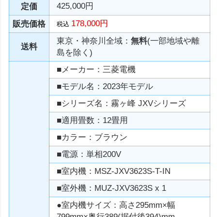
425,000円
定価
178,000円
販売価格
税込
東京・神奈川全域：
無料
(一部地域や離
送料
島を除く)
■メーカー：三菱電機
■モデル名：2023年モデル
■シリーズ名：霧ヶ峰 JXVシリーズ
■適用畳数：12畳用
■カラー：ブラウン
■電源：単相200V
■室内機：MSZ-JXV3623S-T-IN
■室外機：MUZ-JXV3623S x 1
●室内機サイズ：高さ295mm×幅
799mm×奥行389(据付後394)mm