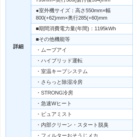
●室外機サイズ：高さ550mm×幅
800(+62)mm×奥行285(+60)mm
■期間消費電力量(年間)：1195kWh
■その他機能等
詳細
・ムーブアイ
・ハイブリッド運転
・室温キープシステム
・さらっと除湿冷房
・STRONG冷房
・急速Wヒート
・ピュアミスト
・内部クリーン・スタート脱臭
・フィルターおそうじメカ