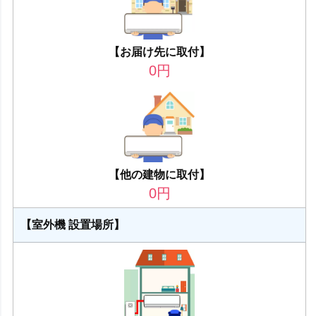
【お届け先に取付】
0
円
【他の建物に取付】
0
円
【室外機 設置場所】