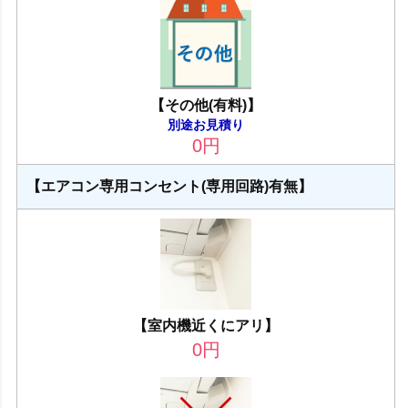
【その他(有料)】
別途お見積り
0
円
【エアコン専用コンセント(専用回路)有無】
【室内機近くにアリ】
0
円