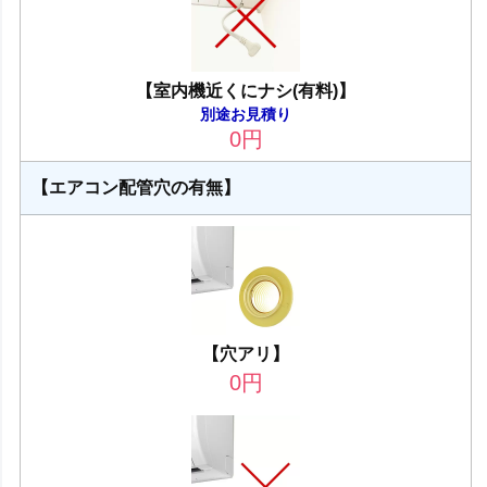
【室内機近くにナシ(有料)】
別途お見積り
0
円
【エアコン配管穴の有無】
【穴アリ】
0
円