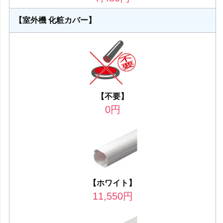
【室外機 化粧カバー】
【不要】
0
円
【ホワイト】
11,550
円