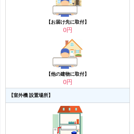
【お届け先に取付】
0
円
【他の建物に取付】
0
円
【室外機 設置場所】