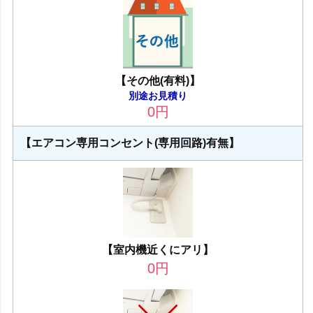
【その他(有料)】
別途お見積り
0
円
【エアコン専用コンセント(専用回路)有無】
【室内機近くにアリ】
0
円