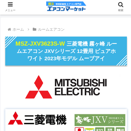
メニュー
検索
ホーム
ルームエアコン
MSZ-JXV3623S-W
三菱電機 霧ヶ峰 ルー
ムエアコン JXVシリーズ 12畳用 ピュアホ
ワイト 2023年モデル ムーブアイ