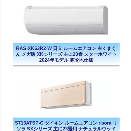
RAS-XK63R2-W 日立 ルームエアコン 白くまく
ん メガ暖 XKシリーズ 主に20畳 スターホワイト
2024年モデル 寒冷地仕様
S713ATSP-C ダイキン ルームエアコン risora リ
ソラ SXシリーズ 主に23畳用 ナチュラルウッド