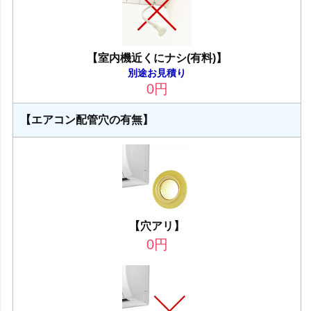
【室内機近くにナシ(有料)】
別途お見積り
0
円
【エアコン配管穴の有無】
【穴アリ】
0
円