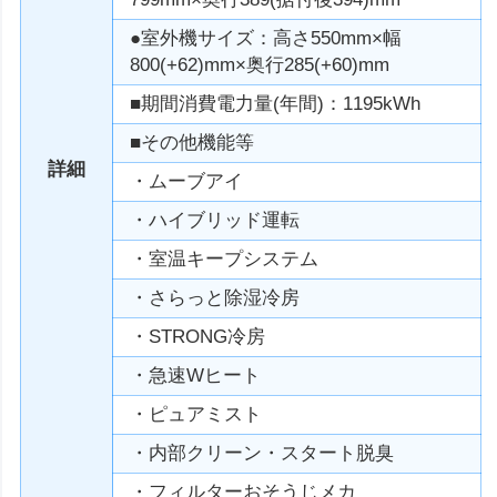
●室外機サイズ：高さ550mm×幅
800(+62)mm×奥行285(+60)mm
■期間消費電力量(年間)：1195kWh
■その他機能等
詳細
・ムーブアイ
・ハイブリッド運転
・室温キープシステム
・さらっと除湿冷房
・STRONG冷房
・急速Wヒート
・ピュアミスト
・内部クリーン・スタート脱臭
・フィルターおそうじメカ