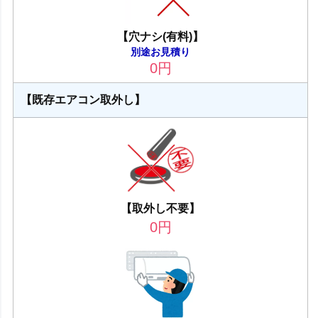
【穴ナシ(有料)】
別途お見積り
0
円
【既存エアコン取外し】
【取外し不要】
0
円