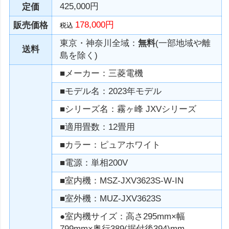
425,000円
定価
178,000円
販売価格
税込
東京・神奈川全域：
無料
(一部地域や離
送料
島を除く)
■メーカー：三菱電機
■モデル名：2023年モデル
■シリーズ名：霧ヶ峰 JXVシリーズ
■適用畳数：12畳用
■カラー：ピュアホワイト
■電源：単相200V
■室内機：MSZ-JXV3623S-W-IN
■室外機：MUZ-JXV3623S
●室内機サイズ：高さ295mm×幅
799mm×奥行389(据付後394)mm