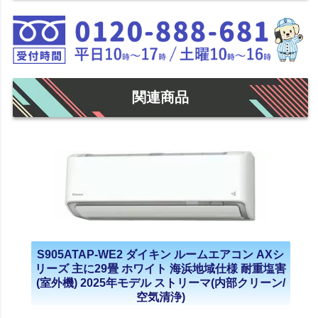
関連商品
S905ATAP-WE2 ダイキン ルームエアコン AXシ
リーズ 主に29畳 ホワイト 海浜地域仕様 耐重塩害
(室外機) 2025年モデル ストリーマ(内部クリーン/
空気清浄)