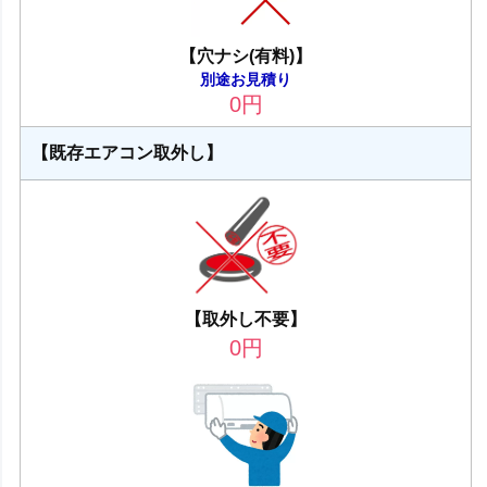
【穴ナシ(有料)】
別途お見積り
0
円
【既存エアコン取外し】
【取外し不要】
0
円