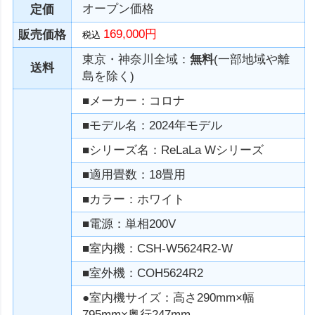
オープン価格
定価
169,000円
販売価格
税込
東京・神奈川全域：
無料
(一部地域や離
送料
島を除く)
■メーカー：コロナ
■モデル名：2024年モデル
■シリーズ名：ReLaLa Wシリーズ
■適用畳数：18畳用
■カラー：ホワイト
■電源：単相200V
■室内機：CSH-W5624R2-W
■室外機：COH5624R2
●室内機サイズ：高さ290mm×幅
795mm×奥行247mm