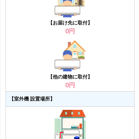
【お届け先に取付】
0
円
【他の建物に取付】
0
円
【室外機 設置場所】