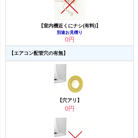
【室内機近くにナシ(有料)】
別途お見積り
0
円
【エアコン配管穴の有無】
【穴アリ】
0
円