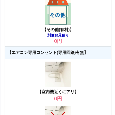
【その他(有料)】
別途お見積り
0
円
【エアコン専用コンセント(専用回路)有無】
【室内機近くにアリ】
0
円