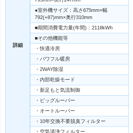
●室外機サイズ：高さ675mm×幅
792(+87)mm×奥行310mm
■期間消費電力量(年間)：2118kWh
■その他機能等
詳細
・快適冷房
・パワフル暖房
・2WAY除湿
・内部乾燥モード
・新足もと気流制御
・ビッグルーバー
・オートルーバー
・10年交換不要脱臭フィルター
・空気清浄フィルター