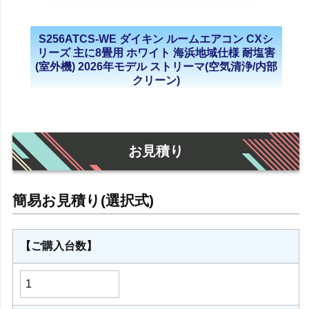
S256ATCS-WE ダイキン ルームエアコン CXシ
リーズ 主に8畳用 ホワイト 海浜地域仕様 耐塩害
(室外機) 2026年モデル ストリーマ(空気清浄/内部
クリーン)
お見積り
【ご購入台数】