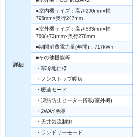
■室外機：COHK22AR2
●室内機サイズ：高さ290mm×幅
795mm×奥行247mm
●室外機サイズ：高さ533mm×幅
780(+73)mm×奥行278mm
■期間消費電力量(年間)：717kWh
■その他機能等
詳細
・寒冷地仕様
・ノンストップ暖房
・暖速モード
・凍結防止ヒーター搭載(室外機)
・2WAY除湿
・天井気流制御
・ランドリーモード