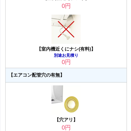
0
円
【室内機近くにナシ(有料)】
別途お見積り
0
円
【エアコン配管穴の有無】
【穴アリ】
0
円