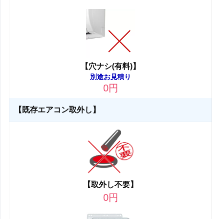
【穴ナシ(有料)】
別途お見積り
0
円
【既存エアコン取外し】
【取外し不要】
0
円