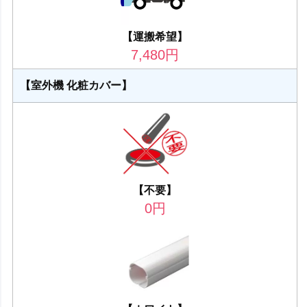
【運搬希望】
7,480
円
【室外機 化粧カバー】
【不要】
0
円