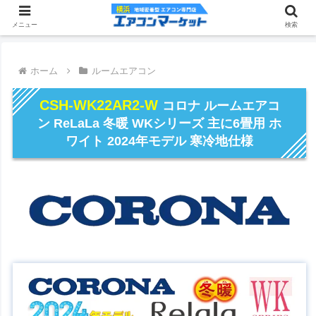
メニュー
検索
ホーム
ルームエアコン
CSH-WK22AR2-W
コロナ ルームエアコ
ン ReLaLa 冬暖 WKシリーズ 主に6畳用 ホ
ワイト 2024年モデル 寒冷地仕様