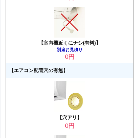
【室内機近くにナシ(有料)】
別途お見積り
0
円
【エアコン配管穴の有無】
【穴アリ】
0
円