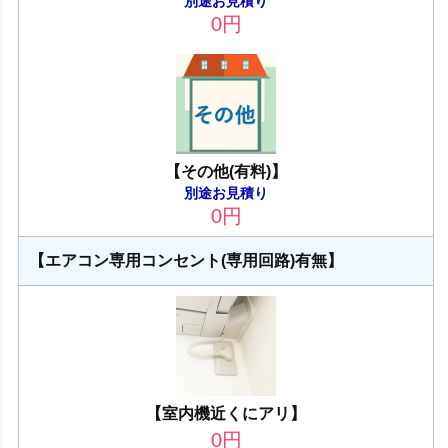
別途お見積り
0
円
【その他(有料)】
別途お見積り
0
円
【エアコン専用コンセント(専用回路)有無】
【室内機近くにアリ】
0
円