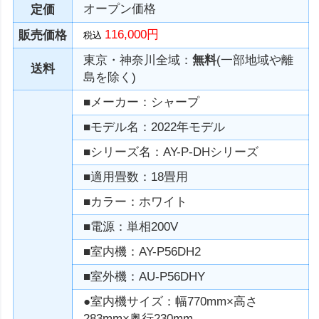
オープン価格
定価
116,000円
販売価格
税込
東京・神奈川全域：
無料
(一部地域や離
送料
島を除く)
■メーカー：シャープ
■モデル名：2022年モデル
■シリーズ名：AY-P-DHシリーズ
■適用畳数：18畳用
■カラー：ホワイト
■電源：単相200V
■室内機：AY-P56DH2
■室外機：AU-P56DHY
●室内機サイズ：幅770mm×高さ
283mm×奥行230mm