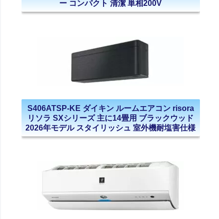
ー コンパクト 清潔 単相200V
S406ATSP-KE ダイキン ルームエアコン risora
リソラ SXシリーズ 主に14畳用 ブラックウッド
2026年モデル スタイリッシュ 室外機耐塩害仕様