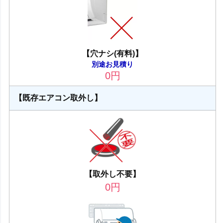
【穴ナシ(有料)】
別途お見積り
0
円
【既存エアコン取外し】
【取外し不要】
0
円