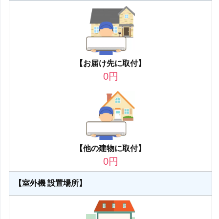
【お届け先に取付】
0
円
【他の建物に取付】
0
円
【室外機 設置場所】