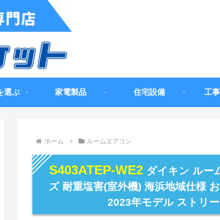
を選ぶ
家電製品
住宅設備
工事
ホーム
ルームエアコン
S403ATEP-WE2
ダイキン ルー
ズ 耐重塩害(室外機) 海浜地域仕様 
2023年モデル ストリ