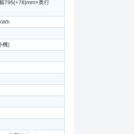
795(+78)mm×奥行
kWh
外機)