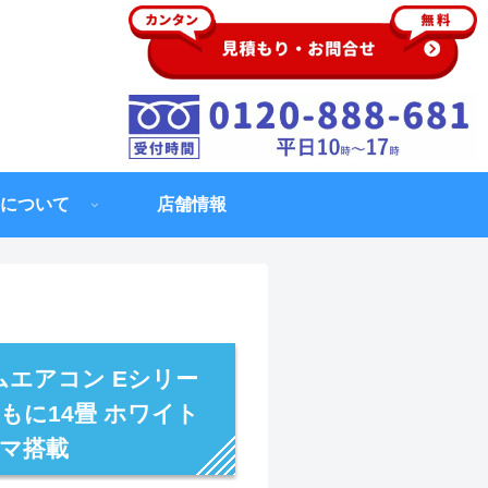
について
店舗情報
ムエアコン Eシリー
おもに14畳 ホワイト
ーマ搭載