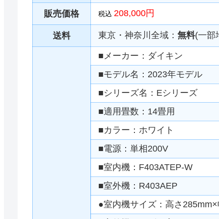
208,000円
販売価格
税込
東京・神奈川全域：
無料
(一部
送料
■メーカー：ダイキン
■モデル名：2023年モデル
■シリーズ名：Eシリーズ
■適用畳数：14畳用
■カラー：ホワイト
■電源：単相200V
■室内機：F403ATEP-W
■室外機：R403AEP
●室内機サイズ：高さ285mm×幅