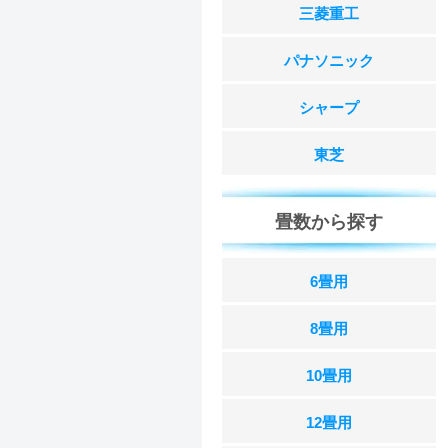
三菱重工
パナソニック
シャープ
東芝
畳数から探す
6畳用
8畳用
10畳用
12畳用