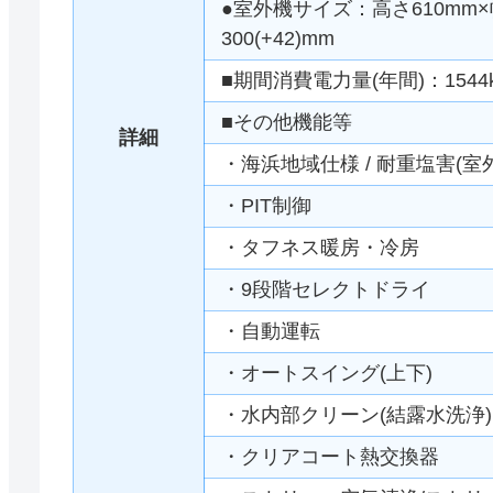
●室外機サイズ：高さ610mm×幅
300(+42)mm
■期間消費電力量(年間)：1544
■その他機能等
詳細
・海浜地域仕様 / 耐重塩害(室
・PIT制御
・タフネス暖房・冷房
・9段階セレクトドライ
・自動運転
・オートスイング(上下)
・水内部クリーン(結露水洗浄)
・クリアコート熱交換器