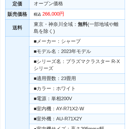
オープン価格
定価
266,000円
販売価格
税込
東京・神奈川全域：
無料
(一部地域や離
送料
島を除く)
■メーカー：シャープ
■モデル名：2023年モデル
■シリーズ名：プラズマクラスター R-X
シリーズ
■適用畳数：23畳用
■カラー：ホワイト
■電源：単相200V
■室内機：AY-R71X2-W
■室外機：AU-R71X2Y
●室内機サイズ：高さ295mm×幅