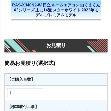
RAS-XJ40N2-W 日立 ルームエアコン 白くまくん
XJシリーズ 主に14畳 スターホワイト 2023年モ
デル プレミアムモデル
お見積り
【ご購入台数】
【標準取付工事】