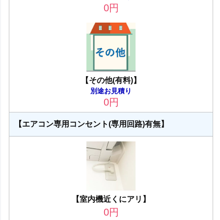
0
円
【その他(有料)】
別途お見積り
0
円
【エアコン専用コンセント(専用回路)有無】
【室内機近くにアリ】
0
円