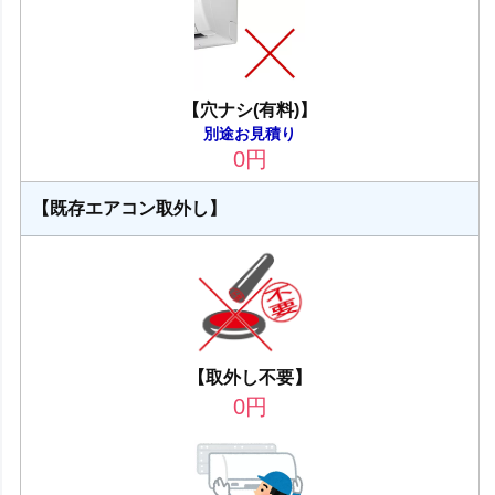
【穴ナシ(有料)】
別途お見積り
0
円
【既存エアコン取外し】
【取外し不要】
0
円