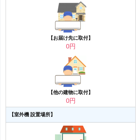
【お届け先に取付】
0
円
【他の建物に取付】
0
円
【室外機 設置場所】