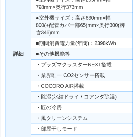
798mm×奥行373mm
●室外機サイズ：高さ630mm×幅
800(+配管カバー部65)mm×奥行300(脚
含346)mm
■期間消費電力量(年間)：2398kWh
詳細
■その他機能等
・プラズマクラスターNEXT搭載
・業界唯一 CO2センサー搭載
・COCORO AIR搭載
・除湿(氷結ドライ / コアンダ除湿)
・匠の冷房
・風クリーンシステム
・部屋干しモード