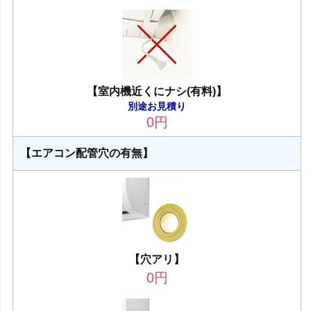
【室内機近くにナシ(有料)】
別途お見積り
0
円
【エアコン配管穴の有無】
【穴アリ】
0
円