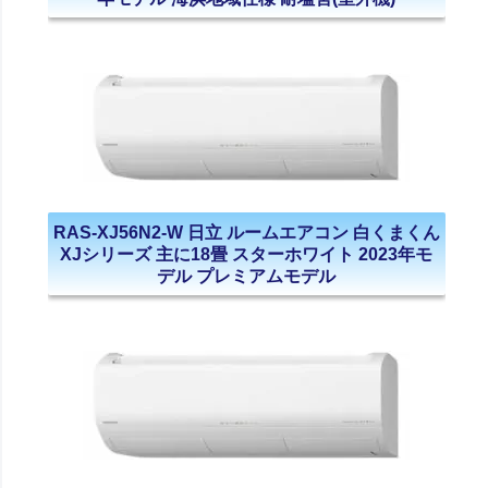
RAS-XJ56N2-W 日立 ルームエアコン 白くまくん
XJシリーズ 主に18畳 スターホワイト 2023年モ
デル プレミアムモデル