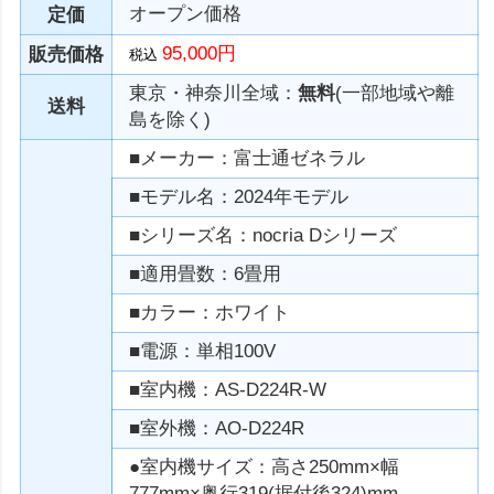
オープン価格
定価
95,000円
販売価格
税込
東京・神奈川全域：
無料
(一部地域や離
送料
島を除く)
■メーカー：富士通ゼネラル
■モデル名：2024年モデル
■シリーズ名：nocria Dシリーズ
■適用畳数：6畳用
■カラー：ホワイト
■電源：単相100V
■室内機：AS-D224R-W
■室外機：AO-D224R
●室内機サイズ：高さ250mm×幅
777mm×奥行319(据付後324)mm