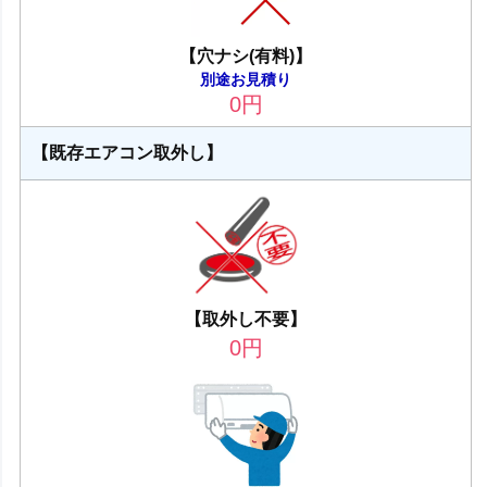
【穴ナシ(有料)】
別途お見積り
0
円
【既存エアコン取外し】
【取外し不要】
0
円