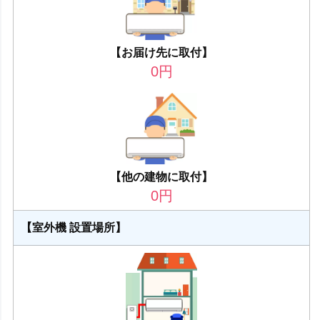
【お届け先に取付】
0
円
【他の建物に取付】
0
円
【室外機 設置場所】