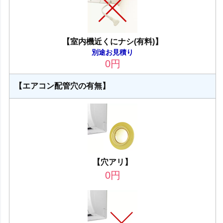
【室内機近くにナシ(有料)】
別途お見積り
0
円
【エアコン配管穴の有無】
【穴アリ】
0
円