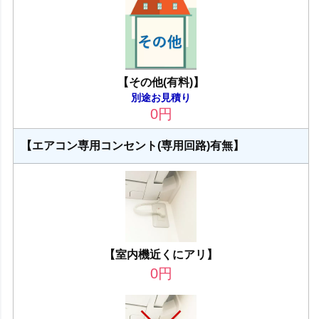
【その他(有料)】
別途お見積り
0
円
【エアコン専用コンセント(専用回路)有無】
【室内機近くにアリ】
0
円