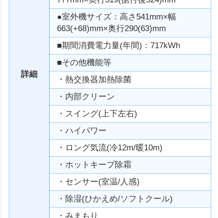
●室外機サイズ：高さ541mm×幅
663(+68)mm×奥行290(63)mm
■期間消費電力量(年間)：717kWh
■その他機能等
詳細
・熱交換器加熱除菌
・内部クリーン
・スイング(上下左右)
・ハイパワー
・ロング気流(冷12m/暖10m)
・ホットキープ除霜
・センサー(室温/人感)
・除湿(ひかえめ/ソフトクール)
・みまもり