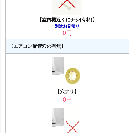
【室内機近くにナシ(有料)】
別途お見積り
0
円
【エアコン配管穴の有無】
【穴アリ】
0
円