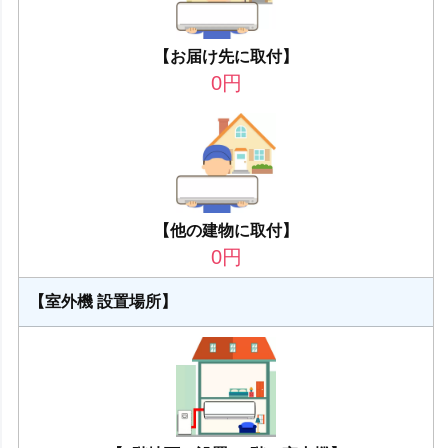
【お届け先に取付】
0
円
【他の建物に取付】
0
円
【室外機 設置場所】