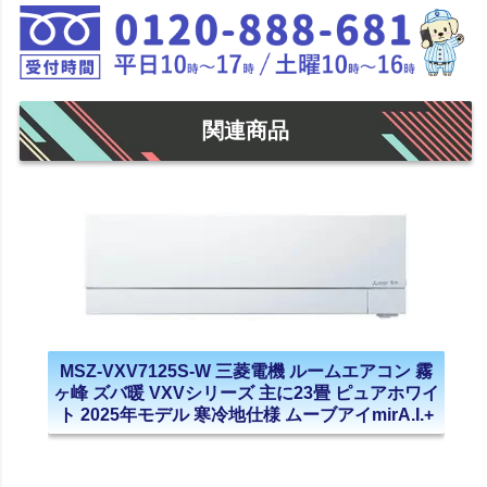
関連商品
MSZ-VXV7125S-W 三菱電機 ルームエアコン 霧
ヶ峰 ズバ暖 VXVシリーズ 主に23畳 ピュアホワイ
ト 2025年モデル 寒冷地仕様 ムーブアイmirA.I.+