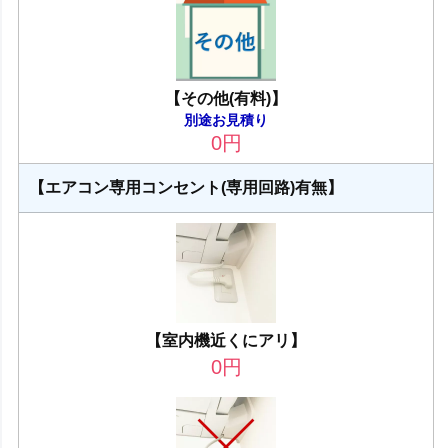
【その他(有料)】
別途お見積り
0
円
【エアコン専用コンセント(専用回路)有無】
【室内機近くにアリ】
0
円