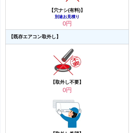
【穴ナシ(有料)】
別途お見積り
0
円
【既存エアコン取外し】
【取外し不要】
0
円