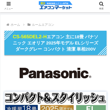
メニュー
検索
ホーム
ルームエアコン
CS-565DEL2-H
エアコン 主に18畳 パナソ
ニック エオリア 2025年モデル ELシリーズ
ダークグレー コンパクト 清潔 単相200V