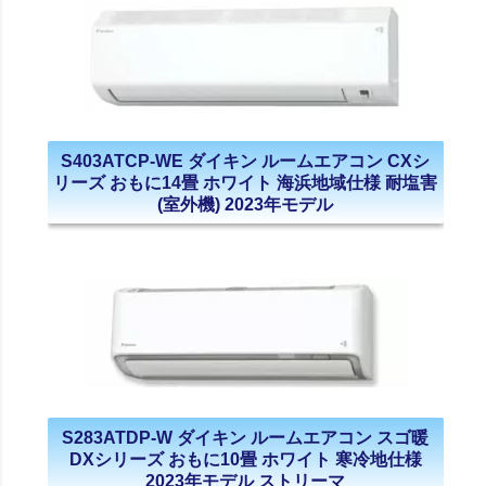
S403ATCP-WE ダイキン ルームエアコン CXシ
リーズ おもに14畳 ホワイト 海浜地域仕様 耐塩害
(室外機) 2023年モデル
S283ATDP-W ダイキン ルームエアコン スゴ暖
DXシリーズ おもに10畳 ホワイト 寒冷地仕様
2023年モデル ストリーマ