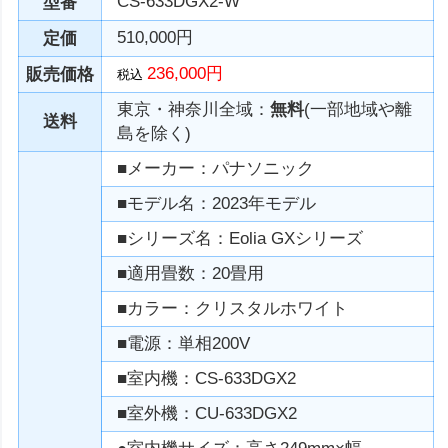
CS-633DGX2-W
型番
510,000円
定価
236,000円
販売価格
税込
東京・神奈川全域：
無料
(一部地域や離
送料
島を除く)
■メーカー：パナソニック
■モデル名：2023年モデル
■シリーズ名：Eolia GXシリーズ
■適用畳数：20畳用
■カラー：クリスタルホワイト
■電源：単相200V
■室内機：CS-633DGX2
■室外機：CU-633DGX2