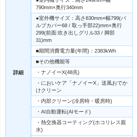
●室内機サイズ：高さ249mm×幅
790mm×奥行340mm
●室外機サイズ：高さ630mm×幅799(バ
ルブカバー68 / 取っ手部22)mm×奥行
299(前面:吹き出しグリル33 / 脚部
31)mm
■期間消費電力量(年間)：2383kWh
■その他機能等
・ナノイーX(48兆)
詳細
・においケア「ナノイーX」送風おでか
けクリーン
・内部クリーン(冷房時・暖房時)
・AI自動運転(AIモード)
・熱交換器コーティング(ホコリレス親
水)