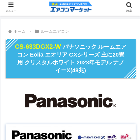
メニュー
検索
ホーム
ルームエアコン
CS-633DGX2-W
パナソニック ルームエア
コン Eolia エオリア GXシリーズ 主に20畳
用 クリスタルホワイト 2023年モデル ナノ
イーX(48兆)