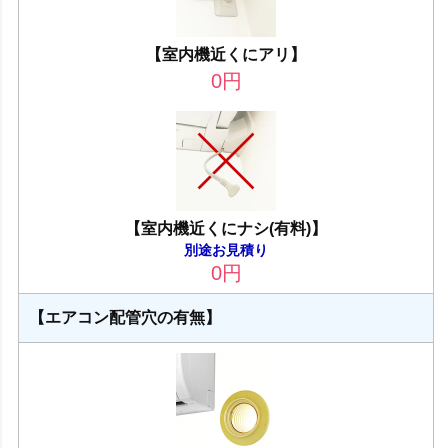
【室内機近くにアリ】
0
円
【室内機近くにナシ(有料)】
別途お見積り
0
円
【エアコン配管穴の有無】