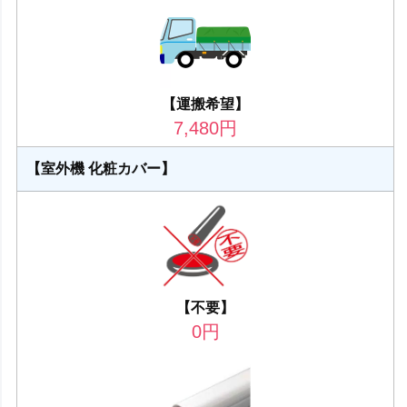
【運搬希望】
7,480
円
【室外機 化粧カバー】
【不要】
0
円