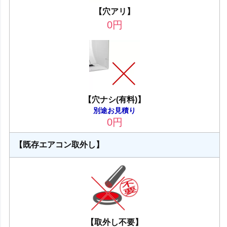
【穴アリ】
0
円
【穴ナシ(有料)】
別途お見積り
0
円
【既存エアコン取外し】
【取外し不要】