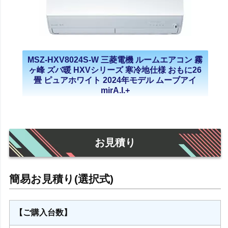
MSZ-HXV8024S-W 三菱電機 ルームエアコン 霧
ヶ峰 ズバ暖 HXVシリーズ 寒冷地仕様 おもに26
畳 ピュアホワイト 2024年モデル ムーブアイ
mirA.I.+
お見積り
【ご購入台数】