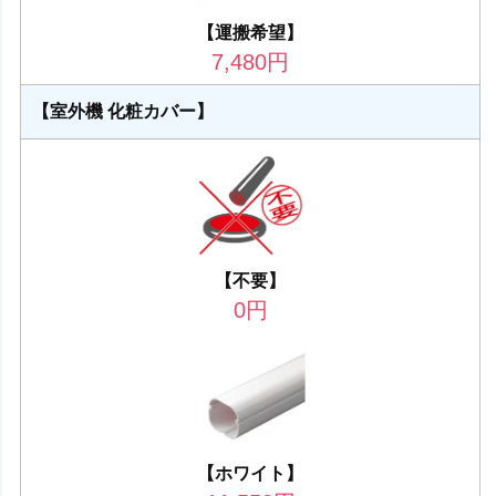
【運搬希望】
7,480
円
【室外機 化粧カバー】
【不要】
0
円
【ホワイト】