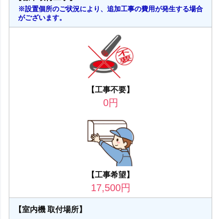
※設置個所のご状況により、追加工事の費用が発生する場合
がございます。
【工事不要】
0
円
【工事希望】
17,500
円
【室内機 取付場所】