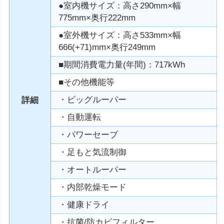
●室内機サイズ：高さ290mm×幅
775mm×奥行222mm
●室外機サイズ：高さ533mm×幅
666(+71)mm×奥行249mm
■期間消費電力量(年間)：717kWh
■その他機能等
・ビッグルーパー
詳細
・自動運転
・パワーセーブ
・足もと気流制御
・オートルーパー
・内部乾燥モード
・健康ドライ
・抗菌/防カビフィルター