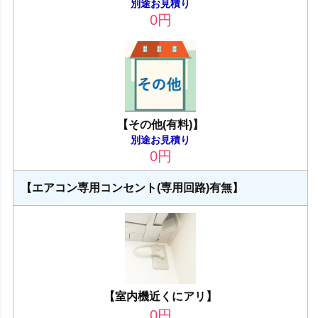
別途お見積り
0
円
【その他(有料)】
別途お見積り
0
円
【エアコン専用コンセント(専用回路)有無】
【室内機近くにアリ】
0
円