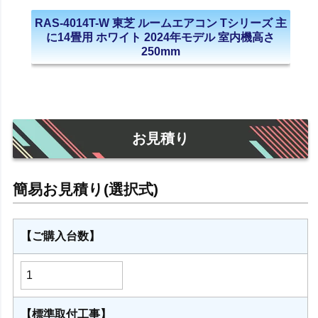
RAS-4014T-W 東芝 ルームエアコン Tシリーズ 主
に14畳用 ホワイト 2024年モデル 室内機高さ
250mm
お見積り
【ご購入台数】
【標準取付工事】