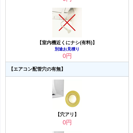
【室内機近くにナシ(有料)】
別途お見積り
0
円
【エアコン配管穴の有無】
【穴アリ】
0
円