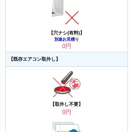
【穴ナシ(有料)】
別途お見積り
0
円
【既存エアコン取外し】
【取外し不要】
0
円