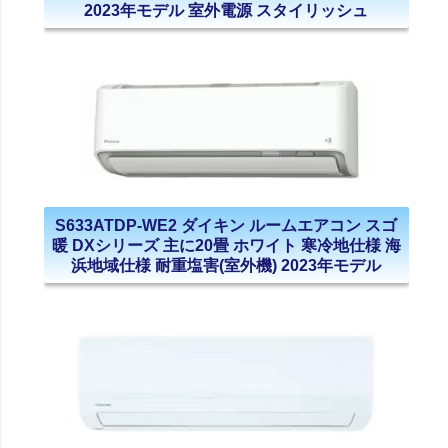
2023年モデル 室外電源 スタイリッシュ
S633ATDP-WE2 ダイキン ルームエアコン スゴ
暖 DXシリーズ 主に20畳 ホワイト 寒冷地仕様 海
浜地域仕様 耐重塩害(室外機) 2023年モデル