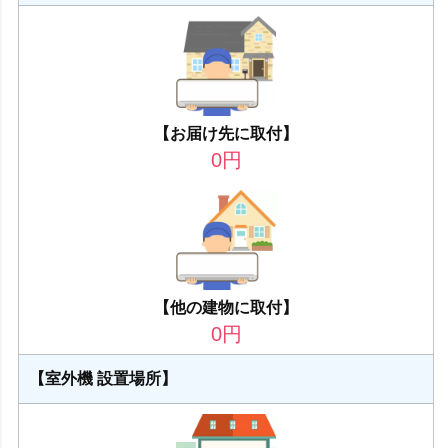
【お届け先に取付】
0
円
【他の建物に取付】
0
円
【室外機 設置場所】