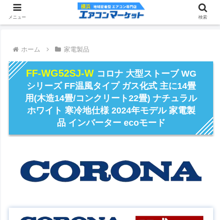
メニュー
検索
ホーム
家電製品
FF-WG52SJ-W
コロナ 大型ストーブ WG
シリーズ FF温風タイプ ガス化式 主に14畳
用(木造14畳/コンクリート22畳) ナチュラル
ホワイト 寒冷地仕様 2024年モデル 家電製
品 インバーター ecoモード