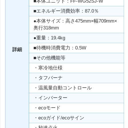
■本体ユニット：FF-WG52SJ-W
■エネルギー消費効率：87.0％
●本体サイズ：高さ475mm×幅709mm×
奥行318mm
●重量：19.4kg
■待機時消費電力：0.5W
詳細
■その他機能等
・寒冷地仕様
・タフバーナ
・温風量自動コントロール
・インバーター
・ecoモード
・ecoガイド/ecoサイン
・秒速点火