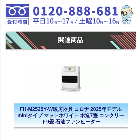
関連商品
FH-M2525Y-W暖房器具 コロナ 2025年モデル
miniタイプ マットホワイト 木造7畳 コンクリー
ト9畳 石油ファンヒーター