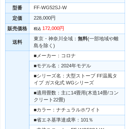
FF-WG52SJ-W
型番
228,000円
定価
172,000円
販売価格
税込
東京・神奈川全域：
無料
(一部地域や離
送料
島を除く)
■メーカー：コロナ
■モデル名：2024年モデル
■シリーズ名：大型ストーブ FF温風タ
イプ ガス化式 WGシリーズ
■適用畳数：主に14畳用(木造14畳/コン
クリート22畳)
■カラー：ナチュラルホワイト
■省エネ基準達成率：101％