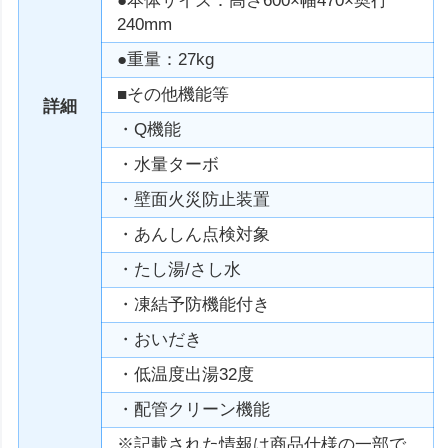
●本体サイズ：高さ600×幅470×奥行
240mm
●重量：27kg
■その他機能等
詳細
・Q機能
・水量ターボ
・壁面火災防止装置
・あんしん点検対象
・たし湯/さし水
・凍結予防機能付き
・おいだき
・低温度出湯32度
・配管クリーン機能
※記載された情報は商品仕様の一部で