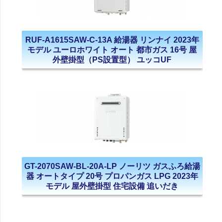
RUF-A1615SAW-C-13A 給湯器 リンナイ 2023年
モデル ユーロホワイト オート 都市ガス 16号 屋
外壁掛型（PS設置型） ユッコUF
GT-2070SAW-BL-20A-LP ノーリツ ガスふろ給湯
器 オートタイプ 20号 プロパンガス LPG 2023年
モデル 屋外壁掛型 住宅設備 追いだき