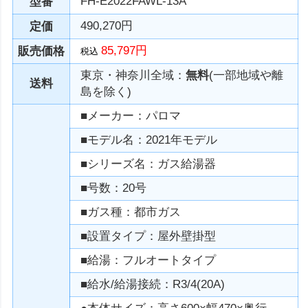
FH-E2022FAWL-13A
型番
490,270円
定価
85,797円
販売価格
税込
東京・神奈川全域：
無料
(一部地域や離
送料
島を除く)
■メーカー：パロマ
■モデル名：2021年モデル
■シリーズ名：ガス給湯器
■号数：20号
■ガス種：都市ガス
■設置タイプ：屋外壁掛型
■給湯：フルオートタイプ
■給水/給湯接続：R3/4(20A)