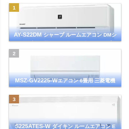
AY-S22DM
シャープ ルームエアコン DMシ
リーズ 主に6畳 ホワイト 2024年モデル プラ
ズマクラスター7000
MSZ-GV2225-W
エアコン 6畳用 三菱電機
霧ヶ峰 2025年モデル GVシリーズ ピュアホ
ワイト 清潔 除湿 単相100V
S225ATES-W
ダイキン ルームエアコン E