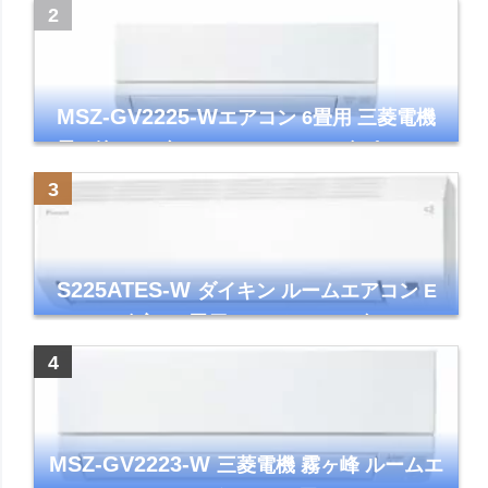
ズマクラスター7000
MSZ-GV2225-W
エアコン 6畳用 三菱電機
霧ヶ峰 2025年モデル GVシリーズ ピュアホ
ワイト 清潔 除湿 単相100V
S225ATES-W
ダイキン ルームエアコン E
シリーズ 主に6畳用 ホワイト 2025年モデル
コンパクトモデル ストリーマ
MSZ-GV2223-W
三菱電機 霧ヶ峰 ルームエ