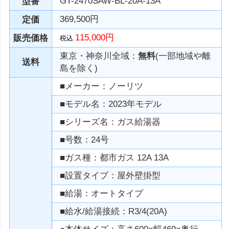
GT-2470SAW-BL-20A-13A
型番
369,500円
定価
115,000円
販売価格
税込
東京・神奈川全域：
無料
(一部地域や離
送料
島を除く)
■メーカー：ノーリツ
■モデル名：2023年モデル
■シリーズ名：ガス給湯器
■号数：24号
■ガス種：都市ガス 12A 13A
■設置タイプ：屋外壁掛型
■給湯：オートタイプ
■給水/給湯接続：R3/4(20A)