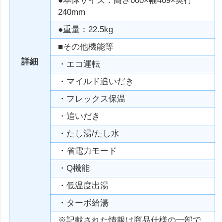
●本体サイズ：高さ600×幅469×奥行
240mm
●重量：22.5kg
■その他機能等
詳細
・エコ運転
・マイルド追いだき
・フレックス保温
・追いだき
・たし湯/たし水
・省電力モード
・Q機能
・低温度出湯
・ターボ給湯
※記載された情報は商品仕様の一部で