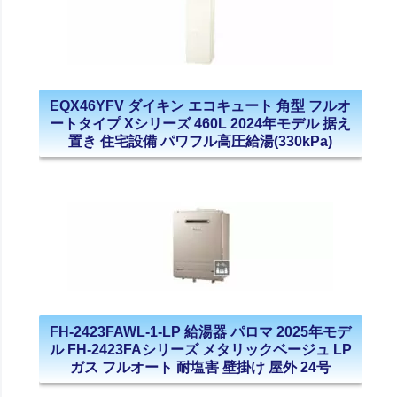
EQX46YFV ダイキン エコキュート 角型 フルオ
ートタイプ Xシリーズ 460L 2024年モデル 据え
置き 住宅設備 パワフル高圧給湯(330kPa)
FH-2423FAWL-1-LP 給湯器 パロマ 2025年モデ
ル FH-2423FAシリーズ メタリックベージュ LP
ガス フルオート 耐塩害 壁掛け 屋外 24号