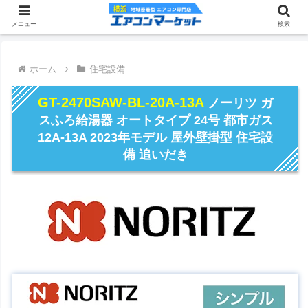
メニュー
検索
ホーム
住宅設備
GT-2470SAW-BL-20A-13A
ノーリツ ガ
スふろ給湯器 オートタイプ 24号 都市ガス
12A-13A 2023年モデル 屋外壁掛型 住宅設
備 追いだき