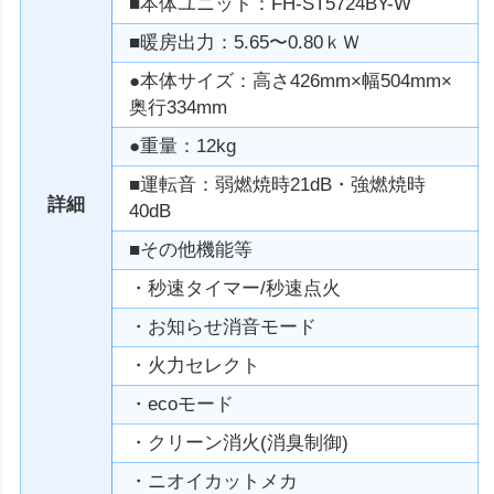
■本体ユニット：FH-ST5724BY-W
■暖房出力：5.65〜0.80ｋＷ
●本体サイズ：高さ426mm×幅504mm×
奥行334mm
●重量：12kg
■運転音：弱燃焼時21dB・強燃焼時
詳細
40dB
■その他機能等
・秒速タイマー/秒速点火
・お知らせ消音モード
・火力セレクト
・ecoモード
・クリーン消火(消臭制御)
・ニオイカットメカ