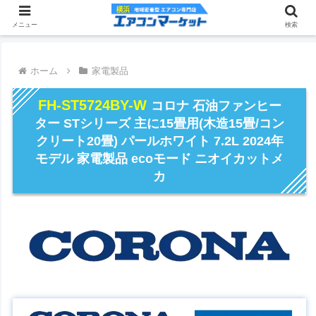
メニュー
検索
ホーム
家電製品
FH-ST5724BY-W
コロナ 石油ファンヒー
ター STシリーズ 主に15畳用(木造15畳/コン
クリート20畳) パールホワイト 7.2L 2024年
モデル 家電製品 ecoモード ニオイカットメ
カ