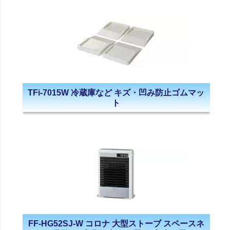
TFi-7015W 冷蔵庫など キズ・凹み防止ゴムマッ
ト
FF-HG52SJ-W コロナ 大型ストーブ スペースネ