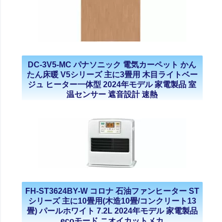
DC-3V5-MC パナソニック 電気カーペット かん
たん床暖 V5シリーズ 主に3畳用 木目ライトベー
ジュ ヒーター一体型 2024年モデル 家電製品 室
温センサー 遮音設計 速熱
FH-ST3624BY-W コロナ 石油ファンヒーター ST
シリーズ 主に10畳用(木造10畳/コンクリート13
畳) パールホワイト 7.2L 2024年モデル 家電製品
ecoモード ニオイカットメカ