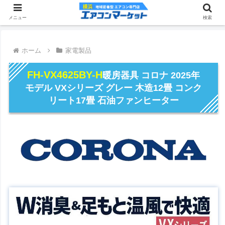
メニュー
検索
ホーム
家電製品
FH-VX4625BY-H
暖房器具 コロナ 2025年
モデル VXシリーズ グレー 木造12畳 コンク
リート17畳 石油ファンヒーター