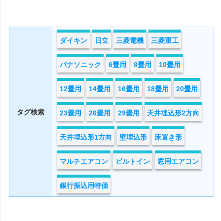
ダイキン
日立
三菱電機
三菱重工
パナソニック
6畳用
8畳用
10畳用
12畳用
14畳用
16畳用
18畳用
20畳用
タグ検索
23畳用
26畳用
29畳用
天井埋込形2方向
天井埋込形1方向
壁埋込形
床置き形
マルチエアコン
ビルトイン
窓用エアコン
銀行振込用特価