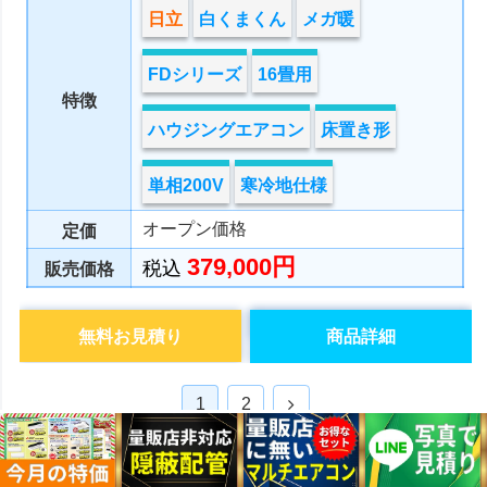
日立
白くまくん
メガ暖
FDシリーズ
16畳用
特徴
ハウジングエアコン
床置き形
単相200V
寒冷地仕様
オープン価格
定価
379,000円
税込
販売価格
無料お見積り
商品詳細
次
1
2
へ