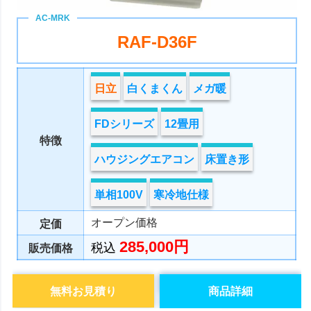
RAF-D36F
日立
白くまくん
メガ暖
FDシリーズ
12畳用
特徴
ハウジングエアコン
床置き形
単相100V
寒冷地仕様
オープン価格
定価
285,000円
税込
販売価格
無料お見積り
商品詳細