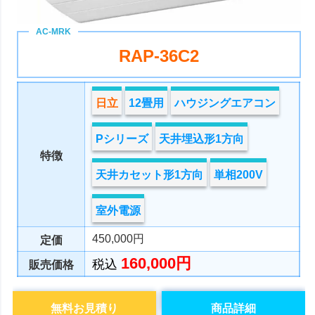
RAP-36C2
日立
12畳用
ハウジングエアコン
Pシリーズ
天井埋込形1方向
特徴
天井カセット形1方向
単相200V
室外電源
450,000円
定価
160,000円
税込
販売価格
無料お見積り
商品詳細