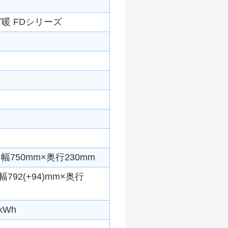
暖 FDシリーズ
幅750mm×奥行230mm
792(+94)mm×奥行
kWh