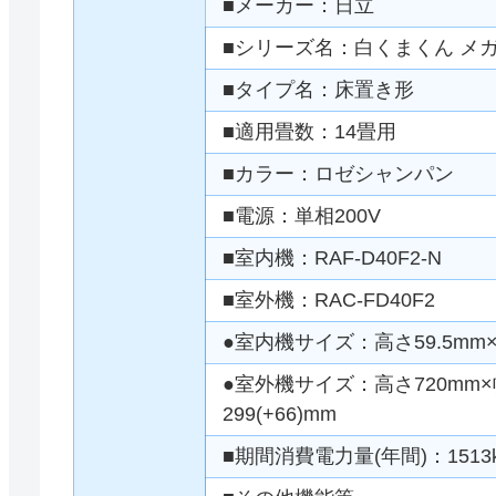
■メーカー：日立
■シリーズ名：白くまくん メガ
■タイプ名：床置き形
■適用畳数：14畳用
■カラー：ロゼシャンパン
■電源：単相200V
■室内機：RAF-D40F2-N
■室外機：RAC-FD40F2
●室内機サイズ：高さ59.5mm×
●室外機サイズ：高さ720mm×幅
299(+66)mm
■期間消費電力量(年間)：1513