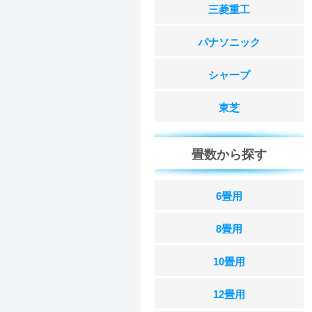
三菱重工
パナソニック
シャープ
東芝
畳数から探す
6畳用
8畳用
10畳用
12畳用