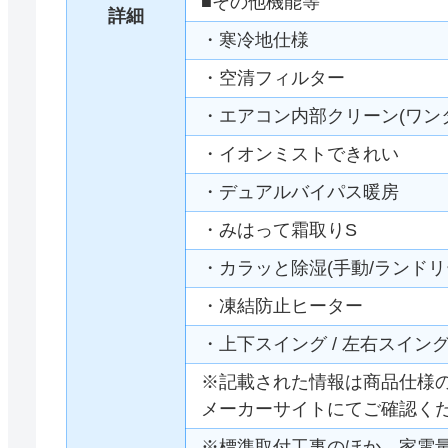
■その他機能等
詳細
・寒冷地仕様
・空清フィルター
・エアコン内部クリーン(ワン
・イオンミストできれい
・デュアルバイパス暖房
・みはって霜取りS
・カラッと除湿(手動/ランドリ
・凍結防止ヒーター
・上下スイング / 左右スイン
※記載された情報は商品仕様
メーカーサイトにてご確認く
※標準取付工事のほか、家電