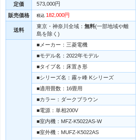
573,000円
定価
182,000円
販売価格
税込
東京・神奈川全域：
無料
(一部地域や離
送料
島を除く)
■メーカー：三菱電機
■モデル名：2022年モデル
■タイプ名：床置き形
■シリーズ名：霧ヶ峰 Kシリーズ
■適用畳数：16畳用
■カラー：ダークブラウン
■電源：単相200V
■室内機：MFZ-K5022AS-W
■室外機：MUFZ-K5022AS