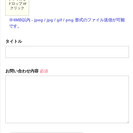
ドロップ or
クリック
※4MB以内 - jpeg / jpg / gif / png 形式のファイル送信が可能
です。
タイトル
お問い合わせ内容
必須