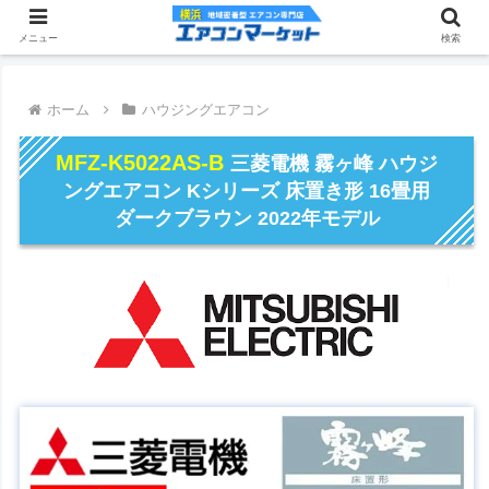
メニュー
検索
ホーム
ハウジングエアコン
MFZ-K5022AS-B
三菱電機 霧ヶ峰 ハウジ
ングエアコン Kシリーズ 床置き形 16畳用
ダークブラウン 2022年モデル