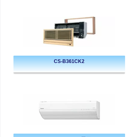
CS-B361CK2