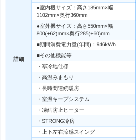
●室内機サイズ：高さ185mm×幅
1102mm×奥行360mm
●室外機サイズ：高さ550mm×幅
800(+62)mm×奥行285(+60)mm
■期間消費電力量(年間)：946kWh
■その他機能等
詳細
・寒冷地仕様
・高温みまもり
・長時間連続暖房
・室温キープシステム
・凍結防止ヒーター
・STRONG冷房
・上下左右涼感スイング