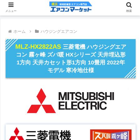
メニュー
検索
ホーム
ハウジングエアコン
MLZ-HX2822AS
三菱電機 ハウジングエア
コン 霧ヶ峰 ズバ暖 HXシリーズ 天井埋込形
1方向 天井カセット形1方向 10畳用 2022年
モデル 寒冷地仕様