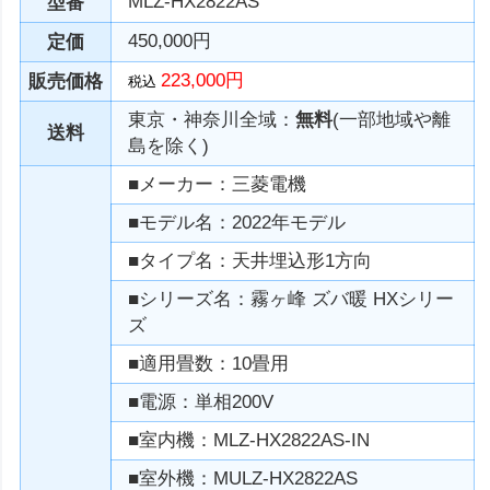
MLZ-HX2822AS
型番
450,000円
定価
223,000円
販売価格
税込
東京・神奈川全域：
無料
(一部地域や離
送料
島を除く)
■メーカー：三菱電機
■モデル名：2022年モデル
■タイプ名：天井埋込形1方向
■シリーズ名：霧ヶ峰 ズバ暖 HXシリー
ズ
■適用畳数：10畳用
■電源：単相200V
■室内機：MLZ-HX2822AS-IN
■室外機：MULZ-HX2822AS