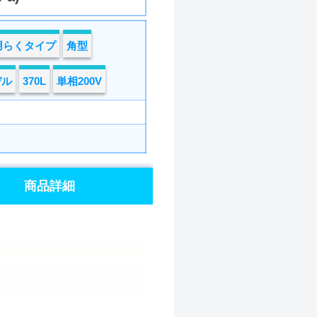
用らくタイプ
角型
デル
370L
単相200V
商品詳細