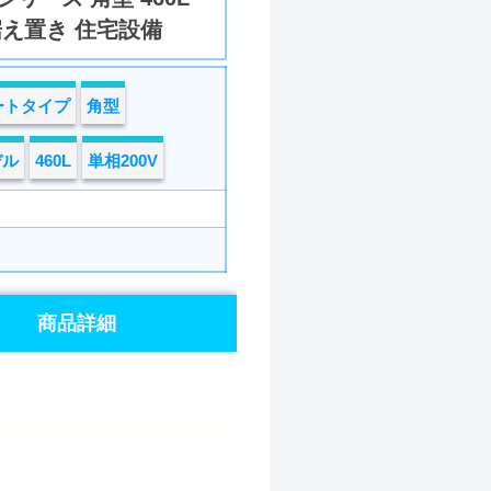
据え置き 住宅設備
ートタイプ
角型
デル
460L
単相200V
商品詳細