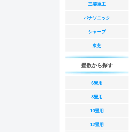
三菱重工
パナソニック
シャープ
東芝
畳数から探す
6畳用
8畳用
10畳用
12畳用