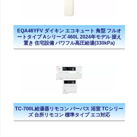
EQA46YFV ダイキン エコキュート 角型 フルオ
ートタイプ Aシリーズ 460L 2024年モデル 据え
置き 住宅設備 パワフル高圧給湯(330kPa)
TC-700L給湯器リモコン パーパス 浴室 TCシリー
ズ 台所リモコン 標準タイプ エコ対応