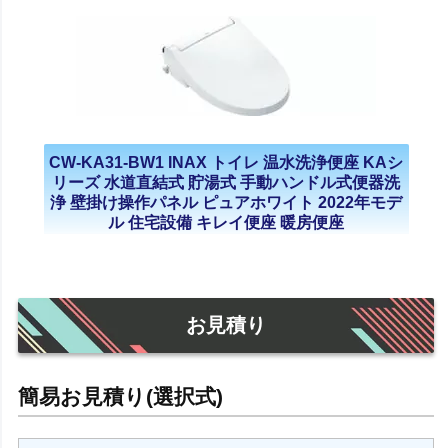
CW-KA31-BW1 INAX トイレ 温水洗浄便座 KAシ
リーズ 水道直結式 貯湯式 手動ハンドル式便器洗
浄 壁掛け操作パネル ピュアホワイト 2022年モデ
ル 住宅設備 キレイ便座 暖房便座
お見積り