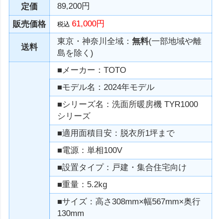
89,200円
定価
61,000円
販売価格
税込
東京・神奈川全域：
無料
(一部地域や離
送料
島を除く)
■メーカー：TOTO
■モデル名：2024年モデル
■シリーズ名：洗面所暖房機 TYR1000
シリーズ
■適用面積目安：脱衣所1坪まで
■電源：単相100V
■設置タイプ：戸建・集合住宅向け
■重量：5.2kg
■サイズ：高さ308mm×幅567mm×奥行
130mm