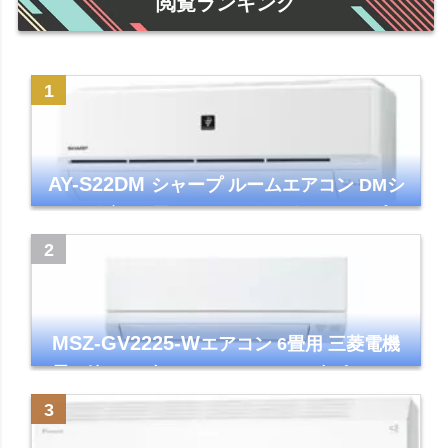
閲覧ランキング
AY-S22DM
シャープ ルームエアコン DMシ
リーズ 主に6畳 ホワイト 2024年モデル プラ
ズマクラスター7000
MSZ-GV2225-W
エアコン 6畳用 三菱電機
霧ヶ峰 2025年モデル GVシリーズ ピュアホ
ワイト 清潔 除湿 単相100V