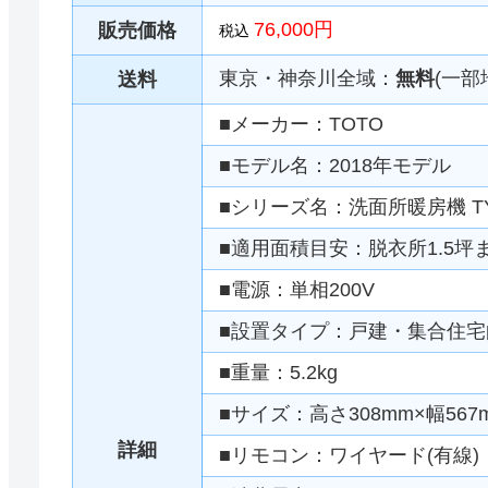
76,000円
販売価格
税込
東京・神奈川全域：
無料
(一部
送料
■メーカー：TOTO
■モデル名：2018年モデル
■シリーズ名：洗面所暖房機 TY
■適用面積目安：脱衣所1.5坪
■電源：単相200V
■設置タイプ：戸建・集合住宅
■重量：5.2kg
■サイズ：高さ308mm×幅567
詳細
■リモコン：ワイヤード(有線)