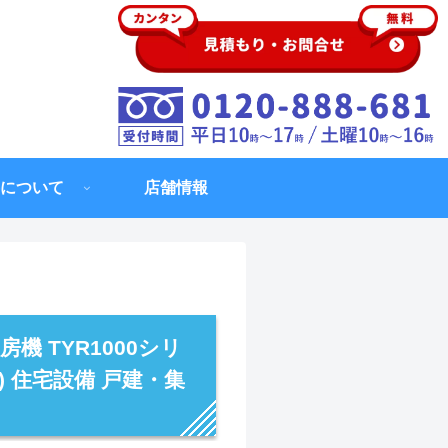
について
店舗情報
房機 TYR1000シリ
) 住宅設備 戸建・集