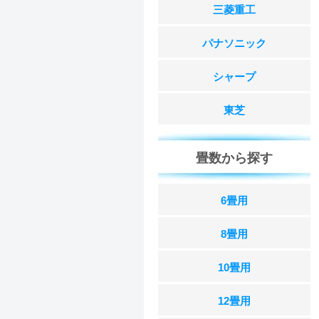
三菱重工
パナソニック
シャープ
東芝
畳数から探す
6畳用
8畳用
10畳用
12畳用