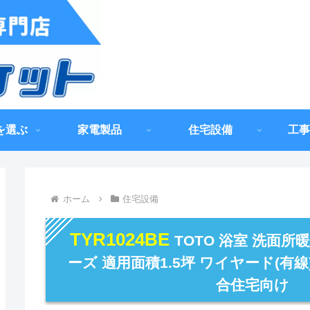
を選ぶ
家電製品
住宅設備
工事
ホーム
住宅設備
TYR1024BE
TOTO 浴室 洗面所暖
ーズ 適用面積1.5坪 ワイヤード(有線
合住宅向け