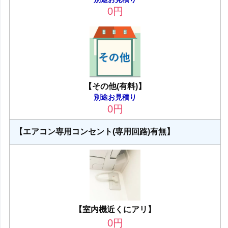
0
円
【その他(有料)】
別途お見積り
0
円
【エアコン専用コンセント(専用回路)有無】
【室内機近くにアリ】
0
円