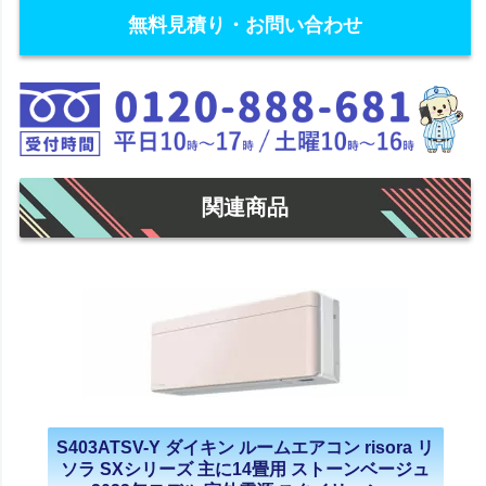
無料見積り・お問い合わせ
関連商品
S403ATSV-Y ダイキン ルームエアコン risora リ
ソラ SXシリーズ 主に14畳用 ストーンベージュ