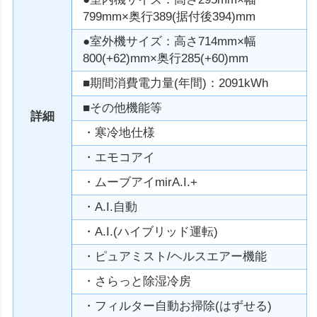
799mm×奥行389(据付後394)mm
●室外機サイズ：高さ714mm×幅
800(+62)mm×奥行285(+60)mm
■期間消費電力量(年間)：2091kWh
■その他機能等
詳細
・寒冷地仕様
・エモコアイ
・ムーブアイmirA.I.+
・A.I.自動
・A.I.(ハイブリッド運転)
・ピュアミスト/ヘルスエアー機能
・さらっと除湿冷房
・フィルター自動お掃除(はずせる)