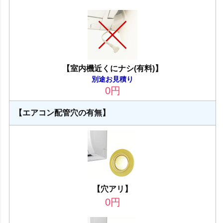
【室内機近くにナシ(有料)】
別途お見積り
0
円
【エアコン配管穴の有無】
【穴アリ】
0
円