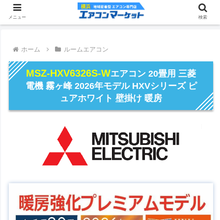
メニュー
検索
ホーム
ルームエアコン
MSZ-HXV6326S-W
エアコン 20畳用 三菱
電機 霧ヶ峰 2026年モデル HXVシリーズ ピ
ュアホワイト 壁掛け 暖房