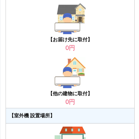
【お届け先に取付】
0
円
【他の建物に取付】
0
円
【室外機 設置場所】