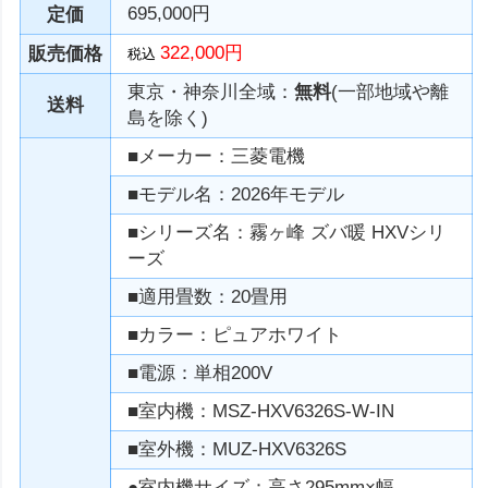
695,000円
定価
322,000円
販売価格
税込
東京・神奈川全域：
無料
(一部地域や離
送料
島を除く)
■メーカー：三菱電機
■モデル名：2026年モデル
■シリーズ名：霧ヶ峰 ズバ暖 HXVシリ
ーズ
■適用畳数：20畳用
■カラー：ピュアホワイト
■電源：単相200V
■室内機：MSZ-HXV6326S-W-IN
■室外機：MUZ-HXV6326S
●室内機サイズ：高さ295mm×幅