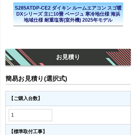
S285ATDP-CE2 ダイキン ルームエアコン スゴ暖
DXシリーズ 主に10畳 ベージュ 寒冷地仕様 海浜
地域仕様 耐重塩害(室外機) 2025年モデル
お見積り
【ご購入台数】
【標準取付工事】