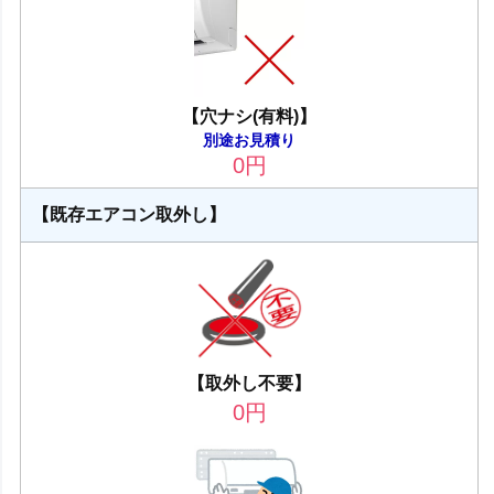
【穴ナシ(有料)】
別途お見積り
0
円
【既存エアコン取外し】
【取外し不要】
0
円