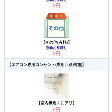
0
円
【その他(有料)】
別途お見積り
0
円
【エアコン専用コンセント(専用回路)有無】
【室内機近くにアリ】
0
円