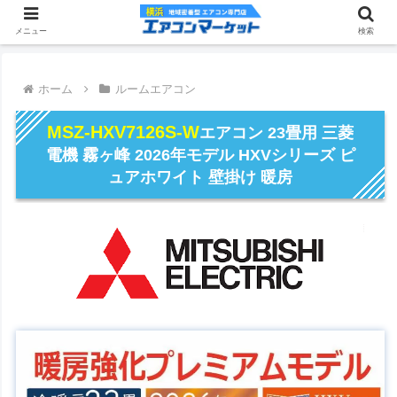
メニュー
検索
ホーム
ルームエアコン
MSZ-HXV7126S-W
エアコン 23畳用 三菱
電機 霧ヶ峰 2026年モデル HXVシリーズ ピ
ュアホワイト 壁掛け 暖房