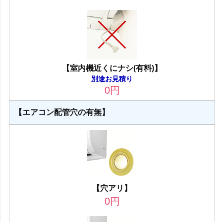
【室内機近くにナシ(有料)】
別途お見積り
0
円
【エアコン配管穴の有無】
【穴アリ】
0
円