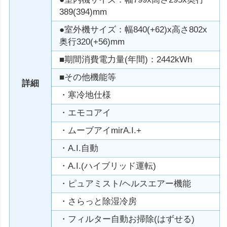
389(394)mm
●室外機サイズ：幅840(+62)x高さ802x
奥行320(+56)mm
■期間消費電力量(年間)：2442kWh
■その他機能等
詳細
・寒冷地仕様
・エモコアイ
・ムーブアイmirA.I.+
・A.I.自動
・A.I.(ハイブリッド運転)
・ピュアミスト/ヘルスエアー機能
・さらっと除湿冷房
・フィルター自動お掃除(はずせる)