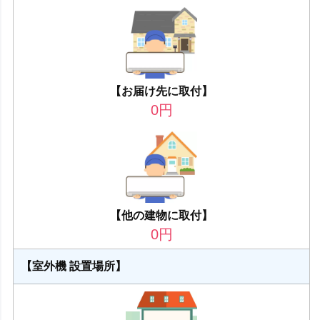
【お届け先に取付】
0
円
【他の建物に取付】
0
円
【室外機 設置場所】