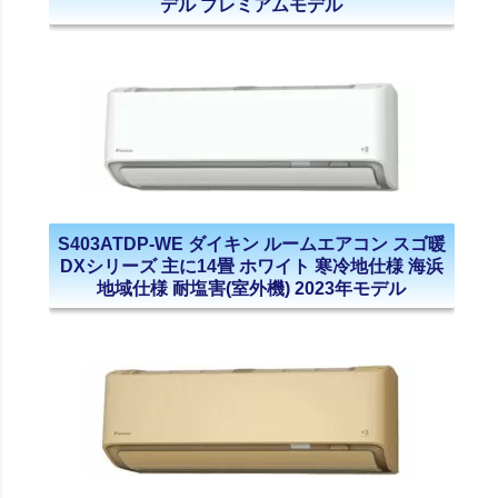
デル プレミアムモデル
S403ATDP-WE ダイキン ルームエアコン スゴ暖
DXシリーズ 主に14畳 ホワイト 寒冷地仕様 海浜
地域仕様 耐塩害(室外機) 2023年モデル