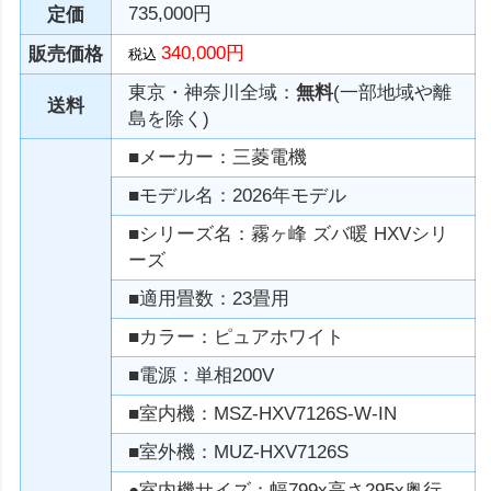
735,000円
定価
340,000円
販売価格
税込
東京・神奈川全域：
無料
(一部地域や離
送料
島を除く)
■メーカー：三菱電機
■モデル名：2026年モデル
■シリーズ名：霧ヶ峰 ズバ暖 HXVシリ
ーズ
■適用畳数：23畳用
■カラー：ピュアホワイト
■電源：単相200V
■室内機：MSZ-HXV7126S-W-IN
■室外機：MUZ-HXV7126S
●室内機サイズ：幅799x高さ295x奥行