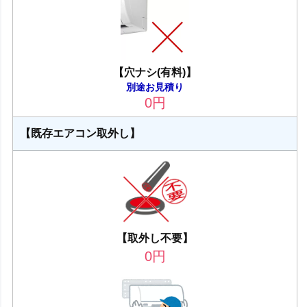
【穴ナシ(有料)】
別途お見積り
0
円
【既存エアコン取外し】
【取外し不要】
0
円