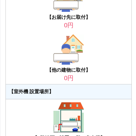
【お届け先に取付】
0
円
【他の建物に取付】
0
円
【室外機 設置場所】