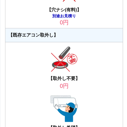
【穴ナシ(有料)】
別途お見積り
0
円
【既存エアコン取外し】
【取外し不要】
0
円