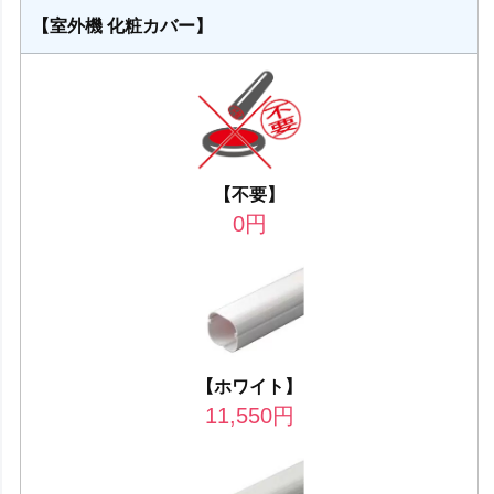
【室外機 化粧カバー】
【不要】
0
円
【ホワイト】
11,550
円