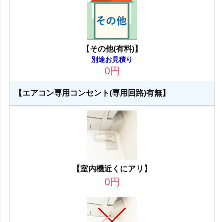
【その他(有料)】
別途お見積り
0
円
【エアコン専用コンセント(専用回路)有無】
【室内機近くにアリ】
0
円