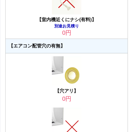
【室内機近くにナシ(有料)】
別途お見積り
0
円
【エアコン配管穴の有無】
【穴アリ】
0
円