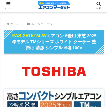
メニュー
検索
ホーム
ルームエアコン
RAS-2515TM-W
エアコン 8畳用 東芝 2025
年モデル TMシリーズ ホワイト クーラー 壁
掛け 清潔 シンプル 単相100V