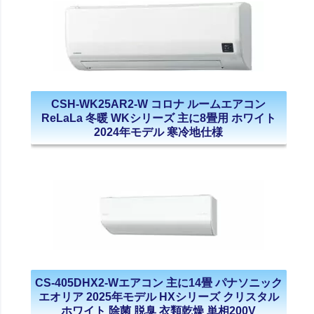
CSH-WK25AR2-W コロナ ルームエアコン
ReLaLa 冬暖 WKシリーズ 主に8畳用 ホワイト
2024年モデル 寒冷地仕様
CS-405DHX2-Wエアコン 主に14畳 パナソニック
エオリア 2025年モデル HXシリーズ クリスタル
ホワイト 除菌 脱臭 衣類乾燥 単相200V