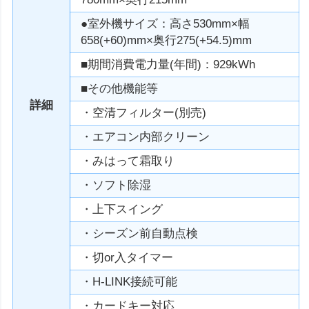
●室外機サイズ：高さ530mm×幅
658(+60)mm×奥行275(+54.5)mm
■期間消費電力量(年間)：929kWh
■その他機能等
詳細
・空清フィルター(別売)
・エアコン内部クリーン
・みはって霜取り
・ソフト除湿
・上下スイング
・シーズン前自動点検
・切or入タイマー
・H-LINK接続可能
・カードキー対応