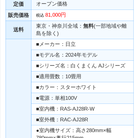
オープン価格
定価
81,000円
販売価格
税込
東京・神奈川全域：
無料
(一部地域や離
送料
島を除く)
■メーカー：日立
■モデル名：2024年モデル
■シリーズ名：白くまくん AJシリーズ
■適用畳数：10畳用
■カラー：スターホワイト
■電源：単相100V
■室内機：RAS-AJ28R-W
■室外機：RAC-AJ28R
●室内機サイズ：高さ280mm×幅
780mm×奥行215mm