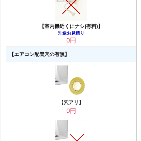
【室内機近くにナシ(有料)】
別途お見積り
0
円
【エアコン配管穴の有無】
【穴アリ】
0
円