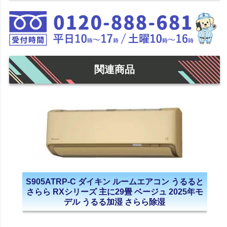
関連商品
S905ATRP-C ダイキン ルームエアコン うるると
さらら RXシリーズ 主に29畳 ベージュ 2025年モ
デル うるる加湿 さらら除湿