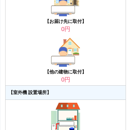
【お届け先に取付】
0
円
【他の建物に取付】
0
円
【室外機 設置場所】