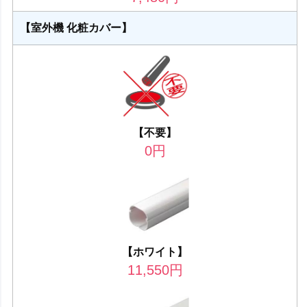
【室外機 化粧カバー】
【不要】
0
円
【ホワイト】
11,550
円