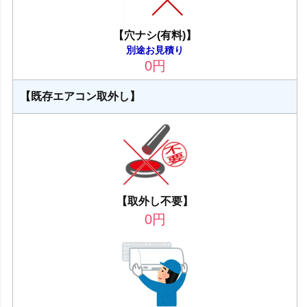
【穴ナシ(有料)】
別途お見積り
0
円
【既存エアコン取外し】
【取外し不要】
0
円