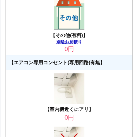
【その他(有料)】
別途お見積り
0
円
【エアコン専用コンセント(専用回路)有無】
【室内機近くにアリ】
0
円