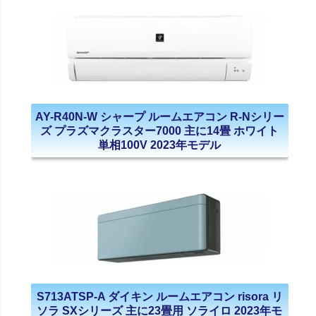
AY-R40N-W シャープ ルームエアコン R-Nシリー
ズ プラズマクラスター7000 主に14畳 ホワイト
単相100V 2023年モデル
S713ATSP-A ダイキン ルームエアコン risora リ
ソラ SXシリーズ 主に23畳用 ソライロ 2023年モ