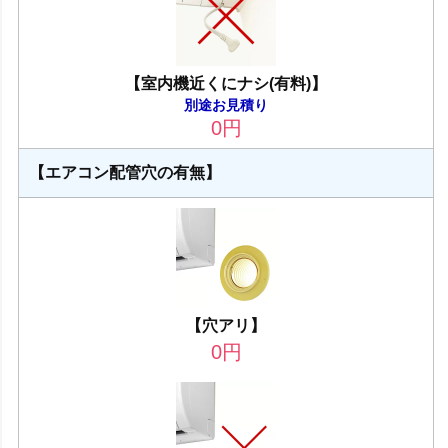
【室内機近くにナシ(有料)】
別途お見積り
0
円
【エアコン配管穴の有無】
【穴アリ】
0
円