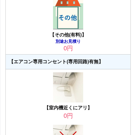
【その他(有料)】
別途お見積り
0
円
【エアコン専用コンセント(専用回路)有無】
【室内機近くにアリ】
0
円