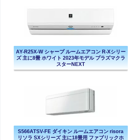
AY-R25X-W シャープ ルームエアコン R-Xシリー
ズ 主に8畳 ホワイト 2023年モデル プラズマクラ
スターNEXT
S566ATSV-FE ダイキン ルームエアコン risora
リソラ SXシリーズ 主に18畳用 ファブリックホ