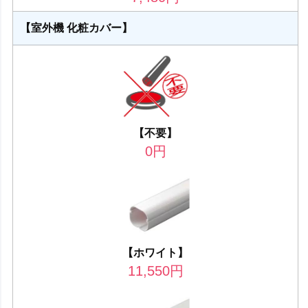
【室外機 化粧カバー】
【不要】
0
円
【ホワイト】
11,550
円