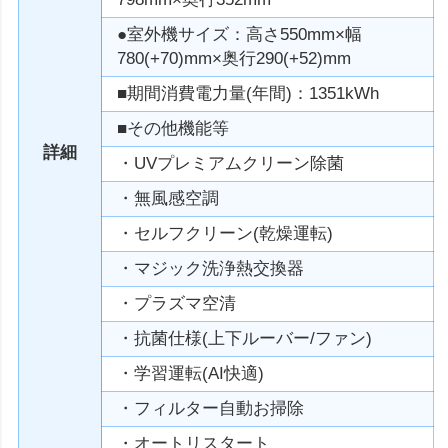
●室外機サイズ：高さ550mm×幅
780(+70)mm×奥行290(+52)mm
■期間消費電力量(年間)：1351kWh
■その他機能等
詳細
・UVプレミアムクリーン除菌
・無風感空調
・セルフクリーン(乾燥運転)
・マジック洗浄熱交換器
・プラズマ空清
・抗菌仕様(上下ルーバー/ファン)
・学習運転(AI快適)
・フィルター自動お掃除
・オートリスタート