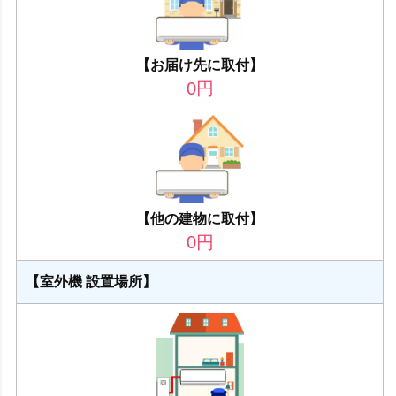
【お届け先に取付】
0
円
【他の建物に取付】
0
円
【室外機 設置場所】