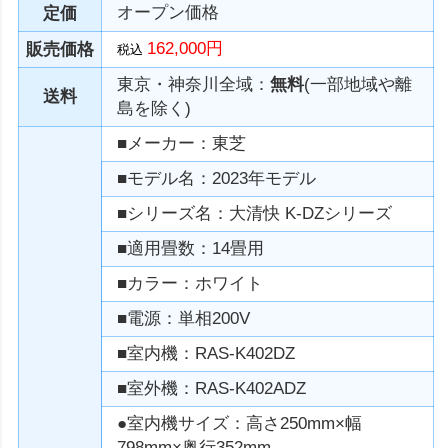
オープン価格
定価
162,000円
販売価格
税込
東京・神奈川全域：
無料
(一部地域や離
送料
島を除く)
■メーカー：東芝
■モデル名：2023年モデル
■シリーズ名：大清快 K-DZシリーズ
■適用畳数：14畳用
■カラー：ホワイト
■電源：単相200V
■室内機：RAS-K402DZ
■室外機：RAS-K402ADZ
●室内機サイズ：高さ250mm×幅
798mm×奥行352mm