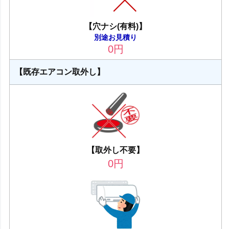
【穴ナシ(有料)】
別途お見積り
0
円
【既存エアコン取外し】
【取外し不要】
0
円