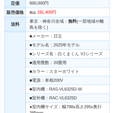
600,000円
定価
191,400円
販売価格
税込
東京・神奈川全域：
無料
(一部地域や離
送料
島を除く)
■メーカー：日立
■モデル名：2025年モデル
■シリーズ名：白くまくん VJシリーズ
■適用畳数：20畳用
■カラー：スターホワイト
■電源：単相200V
■室内機：RAS-VL6325D-W
■室外機：RAC-VL6325D
●室内機サイズ：幅798x高さ295x奥行
385mm