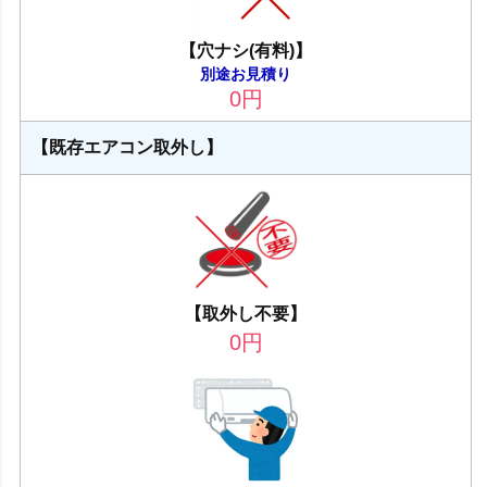
【穴ナシ(有料)】
別途お見積り
0
円
【既存エアコン取外し】
【取外し不要】
0
円