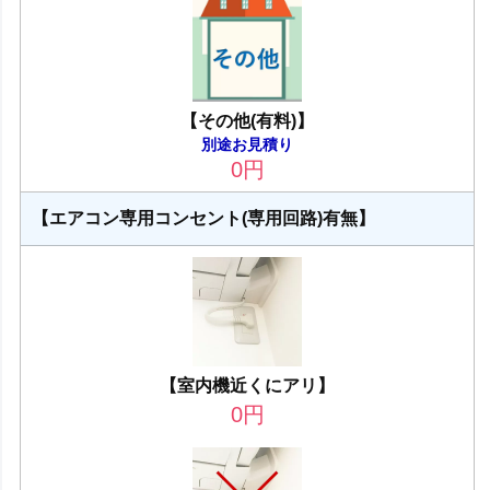
【その他(有料)】
別途お見積り
0
円
【エアコン専用コンセント(専用回路)有無】
【室内機近くにアリ】
0
円