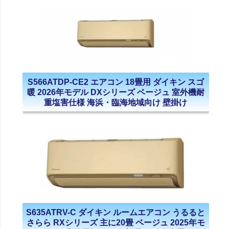
S566ATDP-CE2 エアコン 18畳用 ダイキン スゴ
暖 2026年モデル DXシリーズ ベージュ 室外機耐
重塩害仕様 海浜・臨海地域向け 壁掛け
S635ATRV-C ダイキン ルームエアコン うるると
さらら RXシリーズ 主に20畳 ベージュ 2025年モ