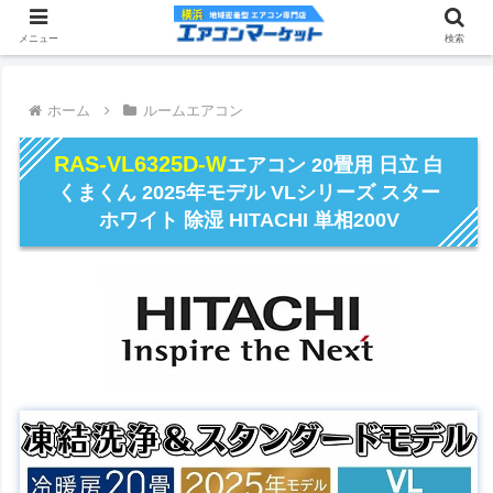
メニュー
検索
ホーム
ルームエアコン
RAS-VL6325D-W
エアコン 20畳用 日立 白
くまくん 2025年モデル VLシリーズ スター
ホワイト 除湿 HITACHI 単相200V