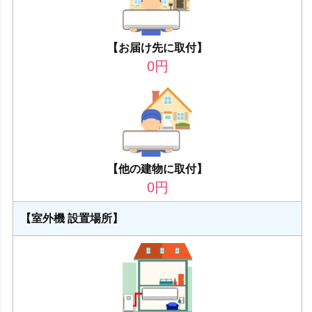
【お届け先に取付】
0
円
【他の建物に取付】
0
円
【室外機 設置場所】