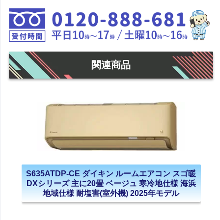
関連商品
S635ATDP-CE ダイキン ルームエアコン スゴ暖
DXシリーズ 主に20畳 ベージュ 寒冷地仕様 海浜
地域仕様 耐塩害(室外機) 2025年モデル