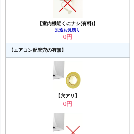
【室内機近くにナシ(有料)】
別途お見積り
0
円
【エアコン配管穴の有無】
【穴アリ】
0
円