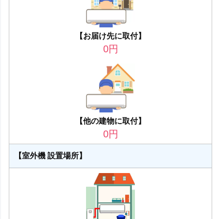
【お届け先に取付】
0
円
【他の建物に取付】
0
円
【室外機 設置場所】