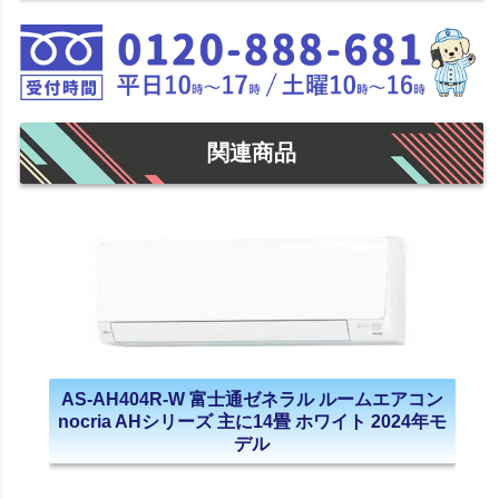
関連商品
AS-AH404R-W 富士通ゼネラル ルームエアコン
nocria AHシリーズ 主に14畳 ホワイト 2024年モ
デル