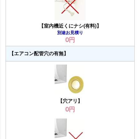
【室内機近くにナシ(有料)】
別途お見積り
0
円
【エアコン配管穴の有無】
【穴アリ】
0
円