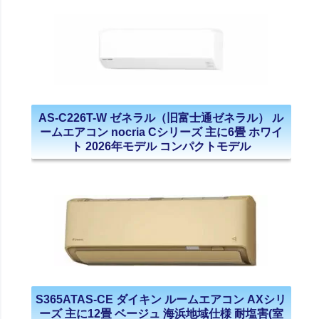
AS-C226T-W ゼネラル（旧富士通ゼネラル） ル
ームエアコン nocria Cシリーズ 主に6畳 ホワイ
ト 2026年モデル コンパクトモデル
S365ATAS-CE ダイキン ルームエアコン AXシリ
ーズ 主に12畳 ベージュ 海浜地域仕様 耐塩害(室