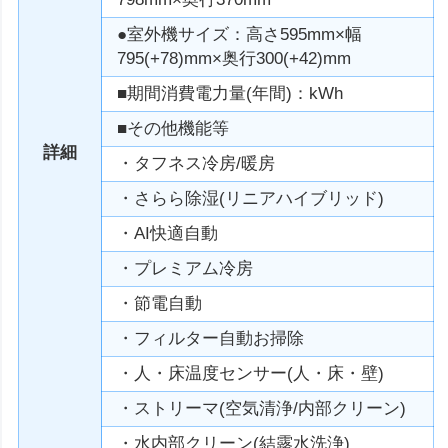
●室外機サイズ：高さ595mm×幅
795(+78)mm×奥行300(+42)mm
■期間消費電力量(年間)：kWh
■その他機能等
詳細
・タフネス冷房/暖房
・さらら除湿(リニアハイブリッド)
・AI快適自動
・プレミアム冷房
・節電自動
・フィルター自動お掃除
・人・床温度センサー(人・床・壁)
・ストリーマ(空気清浄/内部クリーン)
・水内部クリーン(結露水洗浄)