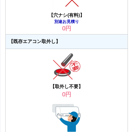
【穴ナシ(有料)】
別途お見積り
0
円
【既存エアコン取外し】
【取外し不要】
0
円