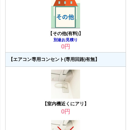
【その他(有料)】
別途お見積り
0
円
【エアコン専用コンセント(専用回路)有無】
【室内機近くにアリ】
0
円