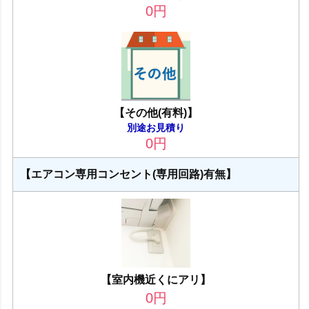
0
円
【その他(有料)】
別途お見積り
0
円
【エアコン専用コンセント(専用回路)有無】
【室内機近くにアリ】
0
円