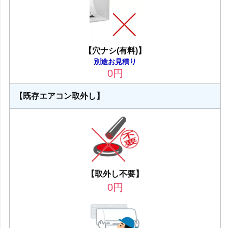
【穴ナシ(有料)】
別途お見積り
0
円
【既存エアコン取外し】
【取外し不要】
0
円