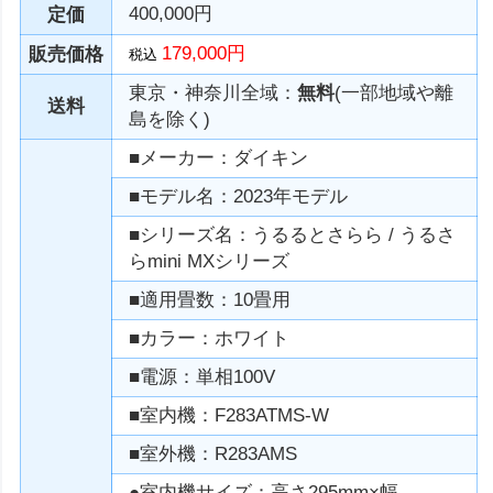
400,000円
定価
179,000円
販売価格
税込
東京・神奈川全域：
無料
(一部地域や離
送料
島を除く)
■メーカー：ダイキン
■モデル名：2023年モデル
■シリーズ名：うるるとさらら / うるさ
らmini MXシリーズ
■適用畳数：10畳用
■カラー：ホワイト
■電源：単相100V
■室内機：F283ATMS-W
■室外機：R283AMS
●室内機サイズ：高さ295mm×幅