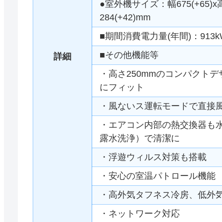
●室外機サイズ：幅675(+65)x
284(+42)mm
■期間消費電力量(年間)：913k
■その他機能等
詳細
・高さ250mmのコンパクト
にフィット
・風ないス運転モードで直接
・エアコン内部の熱交換器も
露水洗浄）で清潔に
・浮遊ウィルス対策も搭載
・安心の室温パトロール機能
・高外気タフネス冷房、低外
・ネットワーク対応