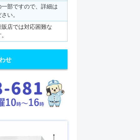
の一部ですので、詳細は
ださい。
量販店では対応困難な
す。
わせ