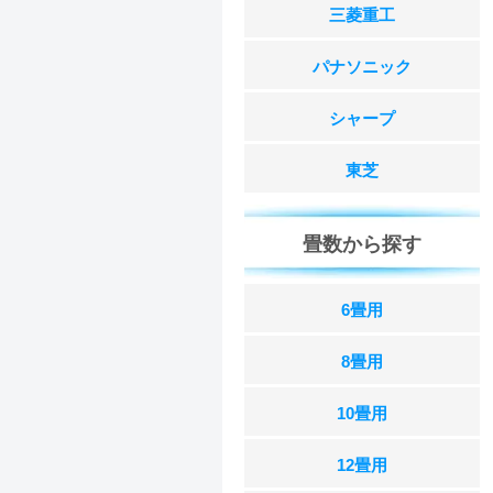
三菱重工
パナソニック
シャープ
東芝
畳数から探す
6畳用
8畳用
10畳用
12畳用