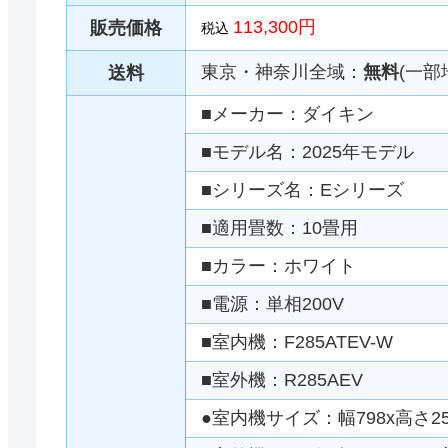
113,300円
販売価格
税込
東京・神奈川全域：
無料
(一部
送料
■メーカー：ダイキン
■モデル名：2025年モデル
■シリーズ名：Eシリーズ
■適用畳数：10畳用
■カラー：ホワイト
■電源：単相200V
■室内機：F285ATEV-W
■室外機：R285AEV
●室内機サイズ：幅798x高さ25