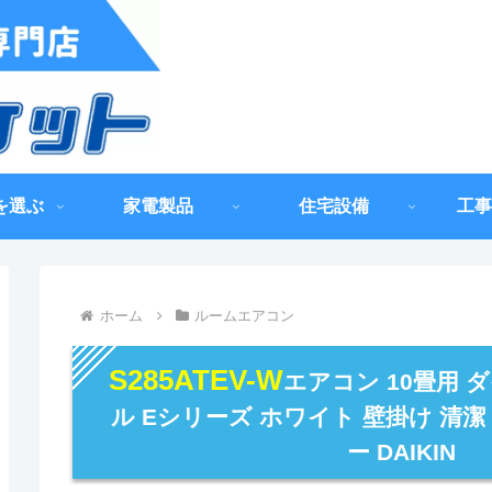
を選ぶ
家電製品
住宅設備
工事
ホーム
ルームエアコン
S285ATEV-W
エアコン 10畳用 ダ
ル Eシリーズ ホワイト 壁掛け 清潔
ー DAIKIN