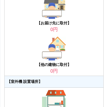
【お届け先に取付】
0
円
【他の建物に取付】
0
円
【室外機 設置場所】