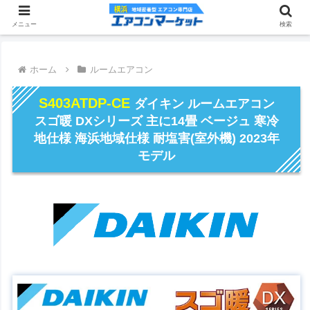
メニュー
検索
ホーム
ルームエアコン
S403ATDP-CE
ダイキン ルームエアコン
スゴ暖 DXシリーズ 主に14畳 ベージュ 寒冷
地仕様 海浜地域仕様 耐塩害(室外機) 2023年
モデル