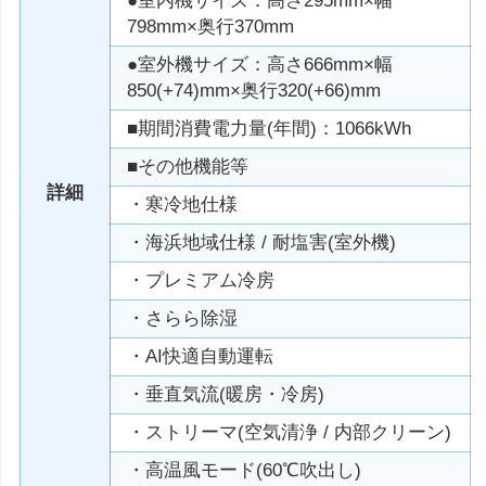
●室内機サイズ：高さ295mm×幅
798mm×奥行370mm
●室外機サイズ：高さ666mm×幅
850(+74)mm×奥行320(+66)mm
■期間消費電力量(年間)：1066kWh
■その他機能等
詳細
・寒冷地仕様
・海浜地域仕様 / 耐塩害(室外機)
・プレミアム冷房
・さらら除湿
・AI快適自動運転
・垂直気流(暖房・冷房)
・ストリーマ(空気清浄 / 内部クリーン)
・高温風モード(60℃吹出し)