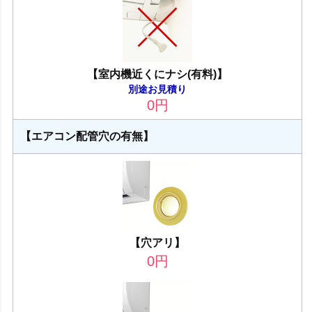
【室内機近くにナシ(有料)】
別途お見積り
0
円
【エアコン配管穴の有無】
【穴アリ】
0
円