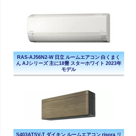
RAS-AJ56N2-W 日立 ルームエアコン 白くまく
ん AJシリーズ 主に18畳 スターホワイト 2023年
モデル
S403ATSV-T ダイキン ルームエアコン risora リ