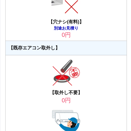
【穴ナシ(有料)】
別途お見積り
0
円
【既存エアコン取外し】
【取外し不要】
0
円