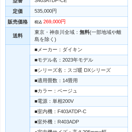
S403ATDP-CE
型番
535,000円
定価
269,000円
販売価格
税込
東京・神奈川全域：
無料
(一部地域や離
送料
島を除く)
■メーカー：ダイキン
■モデル名：2023年モデル
■シリーズ名：スゴ暖 DXシリーズ
■適用畳数：14畳用
■カラー：ベージュ
■電源：単相200V
■室内機：F403ATDP-C
■室外機：R403ADP