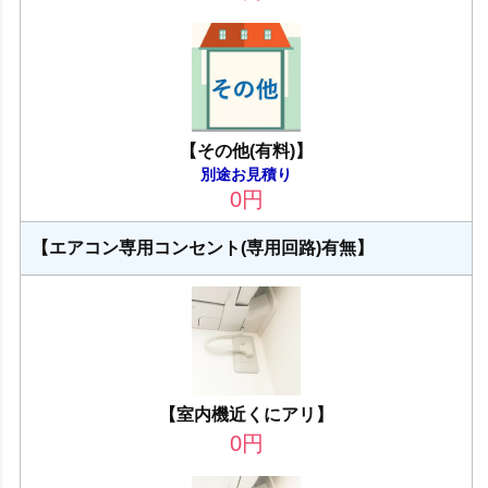
【その他(有料)】
別途お見積り
0
円
【エアコン専用コンセント(専用回路)有無】
【室内機近くにアリ】
0
円