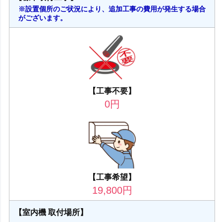
※設置個所のご状況により、追加工事の費用が発生する場合
がございます。
【工事不要】
0
円
【工事希望】
19,800
円
【室内機 取付場所】