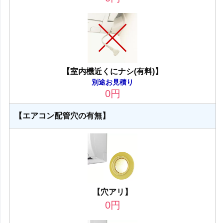
【室内機近くにナシ(有料)】
別途お見積り
0
円
【エアコン配管穴の有無】
【穴アリ】
0
円