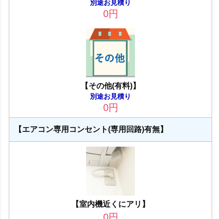
別途お見積り
0
円
【その他(有料)】
別途お見積り
0
円
【エアコン専用コンセント(専用回路)有無】
【室内機近くにアリ】
0
円