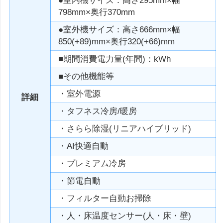
●室内機サイズ：高さ295mm×幅
798mm×奥行370mm
●室外機サイズ：高さ666mm×幅
850(+89)mm×奥行320(+66)mm
■期間消費電力量(年間)：kWh
■その他機能等
・室外電源
詳細
・タフネス冷房/暖房
・さらら除湿(リニアハイブリッド)
・AI快適自動
・プレミアム冷房
・節電自動
・フィルター自動お掃除
・人・床温度センサー(人・床・壁)