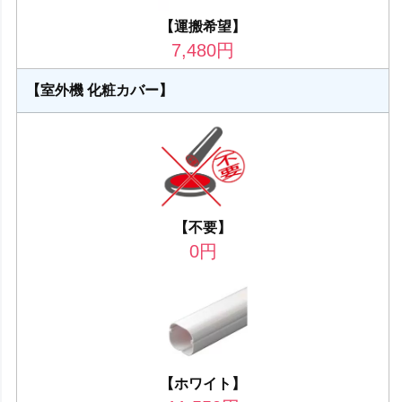
【運搬希望】
7,480
円
【室外機 化粧カバー】
【不要】
0
円
【ホワイト】