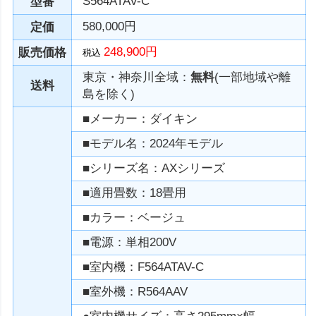
S564ATAV-C
型番
580,000円
定価
248,900円
販売価格
税込
東京・神奈川全域：
無料
(一部地域や離
送料
島を除く)
■メーカー：ダイキン
■モデル名：2024年モデル
■シリーズ名：AXシリーズ
■適用畳数：18畳用
■カラー：ベージュ
■電源：単相200V
■室内機：F564ATAV-C
■室外機：R564AAV