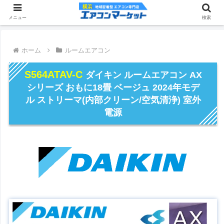
メニュー
検索
ホーム
ルームエアコン
S564ATAV-C
ダイキン ルームエアコン AX
シリーズ おもに18畳 ベージュ 2024年モデ
ル ストリーマ(内部クリーン/空気清浄) 室外
電源