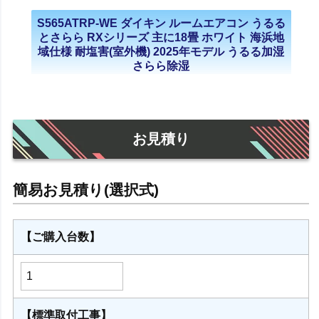
S565ATRP-WE ダイキン ルームエアコン うるる
とさらら RXシリーズ 主に18畳 ホワイト 海浜地
域仕様 耐塩害(室外機) 2025年モデル うるる加湿
さらら除湿
お見積り
【ご購入台数】
【標準取付工事】