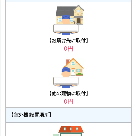
【お届け先に取付】
0
円
【他の建物に取付】
0
円
【室外機 設置場所】