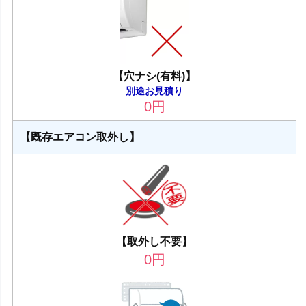
【穴ナシ(有料)】
別途お見積り
0
円
【既存エアコン取外し】
【取外し不要】
0
円