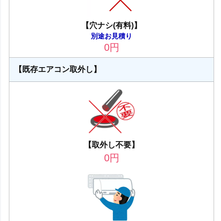
【穴ナシ(有料)】
別途お見積り
0
円
【既存エアコン取外し】
【取外し不要】
0
円