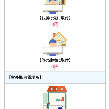
【お届け先に取付】
0
円
【他の建物に取付】
0
円
【室外機 設置場所】