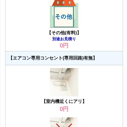
【その他(有料)】
別途お見積り
0
円
【エアコン専用コンセント(専用回路)有無】
【室内機近くにアリ】
0
円