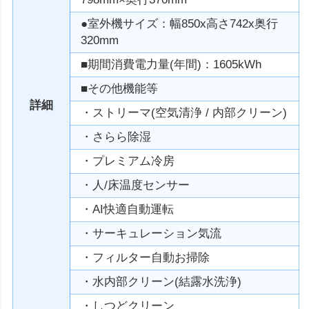
●室外機サイズ：幅850x高さ742x奥行
320mm
■期間消費電力量(年間)：1605kWh
■その他機能等
詳細
・ストリーマ(空気清浄 / 内部クリーン)
・さらら除湿
・プレミアム冷房
・人/床温度センサー
・AI快適自動運転
・サーキュレーション気流
・フィルター自動お掃除
・水内部クリーン(結露水洗浄)
・しつどクリーン