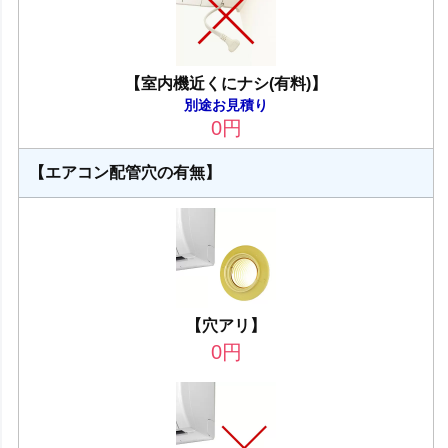
【室内機近くにナシ(有料)】
別途お見積り
0
円
【エアコン配管穴の有無】
【穴アリ】
0
円