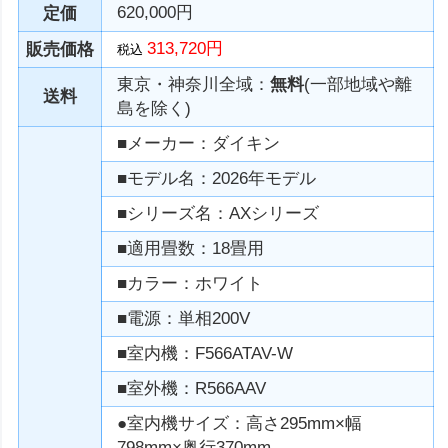
620,000円
定価
313,720円
販売価格
税込
東京・神奈川全域：
無料
(一部地域や離
送料
島を除く)
■メーカー：ダイキン
■モデル名：2026年モデル
■シリーズ名：AXシリーズ
■適用畳数：18畳用
■カラー：ホワイト
■電源：単相200V
■室内機：F566ATAV-W
■室外機：R566AAV
●室内機サイズ：高さ295mm×幅
798mm×奥行370mm